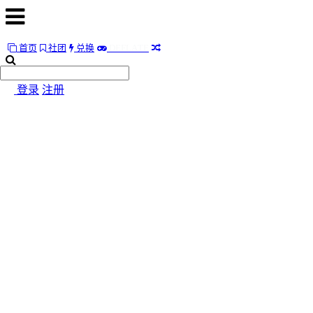
首页
社团
兑换
D
E
F
L
A
T
E
首
页
登录
注册
社
团
兑
换
D
E
F
L
A
T
E
随
便
听
听