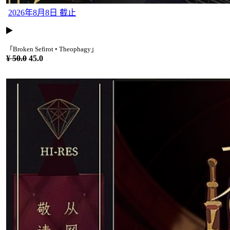
2026年8月8日 截止
「Broken Sefirot • Theophagy」
¥ 50.0
45.0