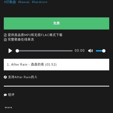
#印象曲
#kawaii
#hardcore
免费
提供高品质MP3和无损FLAC格式下载
完整歌曲在线串流
00:00
P
M
l
u
1. After Rain - 森森的夜 (01:52)
a
t
y
e
支持After Rain的人
短评
more