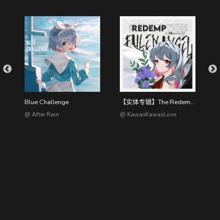
Blue Challenge
【实体专辑】The Redemption of Fallen Angel
L
@ After Rain
@ KawaiiKawaiiLove
@
@dizzylab //
粤ICP备2023012417号-2
/ 粤网文(2023)1846-132号