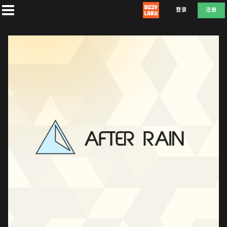
登录
注册
首
页
社
团
兑
换
F
L
D
E
A
T
E