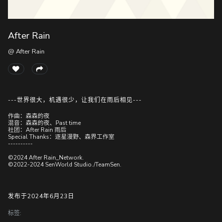
After Rain
随
便
@ After Rain
听
听
---世界很大，机遇很少，让我们在雨后相见---
作曲：森森的夜
混音：森森的夜、Past time
社团：After Rain 雨后
Special Thanks：逐星漫野、森界工作室
----------
©2024 After Rain_Network.
©2022-2024 SenWorld Studio./TeamSen.
发布于2024年6月23日
标签: