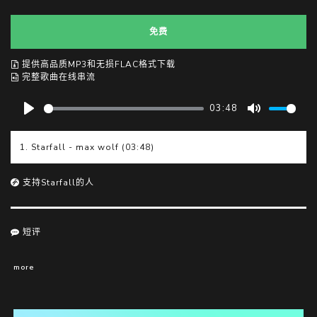
免费
提供高品质MP3和无损FLAC格式下载
完整歌曲在线串流
03:48
P
M
l
u
1. Starfall - max wolf (03:48)
a
t
y
e
支持Starfall的人
短评
more