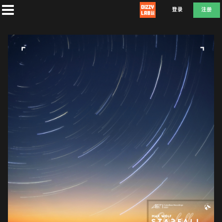
登录
注册
首
页
社
团
兑
换
A
T
D
E
F
L
E