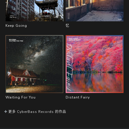
Keep Going
忆
Waiting For You
Distant Fairy
更多 CyberBass Records 的作品