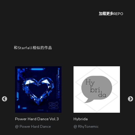
加载更多REPO
和Starfall相似的作品
d)
Power Hard Dance Vol.3
Hybrida
V
@ Power Hard Dance
@ RhyTonemic
@