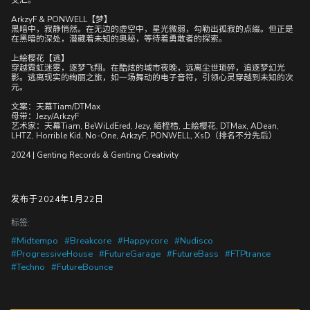
交汇。
ArkzyF & PONWELL【梦】
黑暗中，寂静悄然。在无边的虚空中，星光微弱，勾勒出孤寂的点缀。但正是
在黑暗的深处，潜藏着未知的奥秘，等待着勇敢者的探索。
上絵樱花【逃】
穿越霓虹迷雾，逐梦飞翔。在酷炫的城市夜晚，远离尘世琐碎，追逐梦幻光
影。逃离现实的绚丽之旅，如一场舞动的电子音符，引领心灵穿越到未知的次
元。
文案：天幕Tiam/DTMax
母带：Jezy/ArkzyF
艺术家：天幕Tiam, BeWiLdEred, Jezy, 絔桎梏, 上絵樱花, DTMax, ADean,
LHTZ, Horrible Kid, No-One, ArkzyF, PONWELL, XsD（排名不分先后）
2024 | Genting Records & Genting Creativity
发布于2024年1月22日
标签:
#Midtempo
#Breakcore
#Happycore
#Nudisco
#ProgressiveHouse
#FutureGarage
#FutureBass
#FTPtrance
#Techno
#FutureBounce