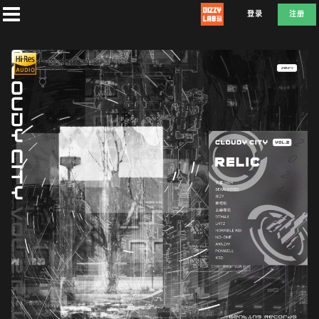
登录
注册
首
页
社
团
兑
换
A
T
D
E
F
L
E