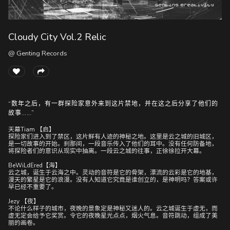
Cloudy City Vol.2 Relic
随
便
@ Genting Records
听
听
“数年之后，有一群探险家意外来到这片禁地，并在这之后分享了他们的
故事……”
天幕Tiam 【启】
探险家们进入到了禁区，这片鲜有人迹的神秘之地。这里是云之城的旧城区，
是一切故事的开始。刹那间，一段音乐传入了他们的耳中。没有任何防备地，
将探险者们的意识从现实中抽离。一段云之城的往事，正徐徐拉开大幕。
BeWiLdEred【海】
云之城，诞生于云海之中。灵动的音符是它的骨架，漂流的云彩是它的地基，
漫天的繁星是它的浪漫。没有人知道它究竟是谁创立的，是神明吗？答案或许
早已经不重要了。
Jezy 【夜】
不论什么样子的城市，夜晚的景象定是神秘又迷人的。云之城诞生于虚无，而
虚无定会给予它奖赏。令它的夜晚星光点点，烟火气息。音符跳动，组成了美
丽的画卷。