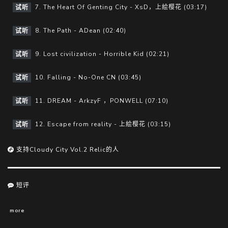
7. The Heart Of Genting City - XsD，上絵樱花 (03:17)
试听
8. The Path - ADean (02:40)
试听
9. Lost civilization - Horrible Kid (02:21)
试听
10. Falling - No-One CN (03:45)
试听
11. DREAM - ArkzyF ，PONWELL (07:10)
试听
12. Escape from reality - 上絵樱花 (03:15)
试听
支持Cloudy City Vol.2 Relic的人
短评
more