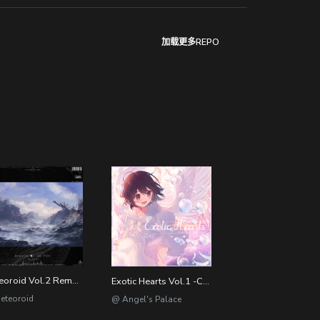
加载更多REPO
Meteoroid Vol.2 Remains Of The Past
Exotic Hearts Vol.1 -Colorful Wonder-
eteoroid
@ Angel's Palace