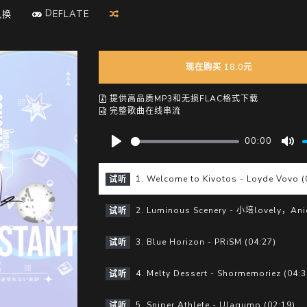
F
E
兑换
D
L
A
T
E
现在购买 18.0元
提供高品质MP3和无损FLAC格式下载
完整歌曲在线串流
00:00
P
M
l
u
1. Welcome to Kivotos - Loyde Vovo (
试听
a
t
y
e
2. Luminous Scenery - 小培lovely，Anici
试听
3. Blue Horizon - PRiSM (04:27)
试听
4. Melty Dessert - Shormemoriez (04:3
试听
5. Sniper Athlete - Ulagumo (02:19)
试听