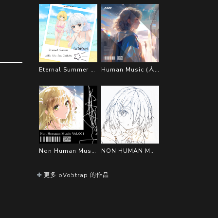
Eternal Summer with the Sea Zephyrs
Human Music (人类音乐) Vol.1
Non Human Music (非人类音乐）Vol.001
NON HUMAN MUSIC 002
更多 oVo5trap 的作品