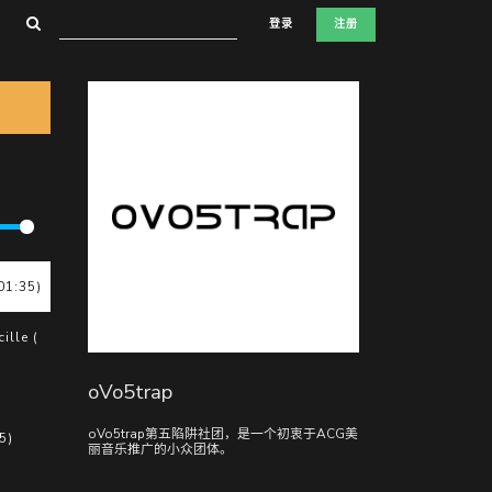
登录
注册
01:35)
lle (02:19)
oVo5trap
oVo5trap第五陷阱社团，是一个初衷于ACG美
5)
丽音乐推广的小众团体。