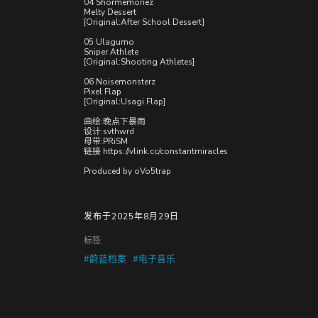
04 Shormemoriez
Melty Dessert
[Original:After School Dessert]
05 Ulagumo
Sniper Athlete
[Original:Shooting Athletes]
06 Noisemonsterz
Pixel Flap
[Original:Usagi Flap]
曲绘:晚点下暴雨
设计:svthwrd
母带:PRiSM
链接
https://vlink.cc/constantmiracles
Produced by oVo5trap
发布于2025年8月29日
标签:
#蔚蓝档案
#电子音乐