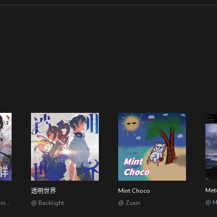
透明世界
Mint Choco
@ M
@ 电子症候群 Electronic Syndrome
@ Backlight
@ Zuxin