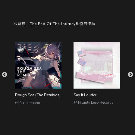
和落烨 - The End Of The Journey相似的作品
Rough Sea (The Remixes)
Say It Louder
S
@ Nami Haven
@ Hilarity Leap Records