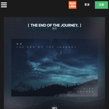
登录
注册
首
页
社
团
兑
换
L
F
D
E
A
T
E