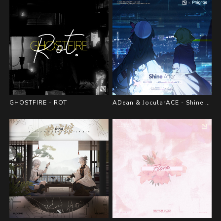
GHOSTFIRE - ROT
ADean & JocularACE - Shine After (for Phigros)