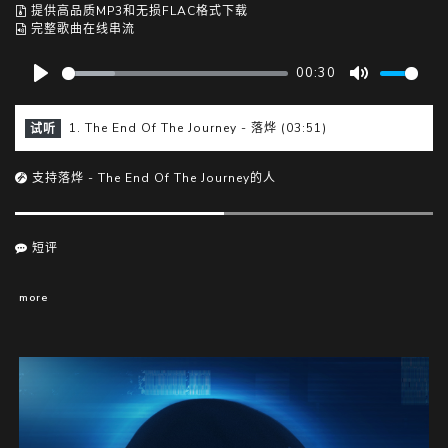
提供高品质MP3和无损FLAC格式下载
完整歌曲在线串流
00:30
P
M
l
u
1. The End Of The Journey - 落烨 (03:51)
试听
a
t
y
e
支持落烨 - The End Of The Journey的人
短评
more