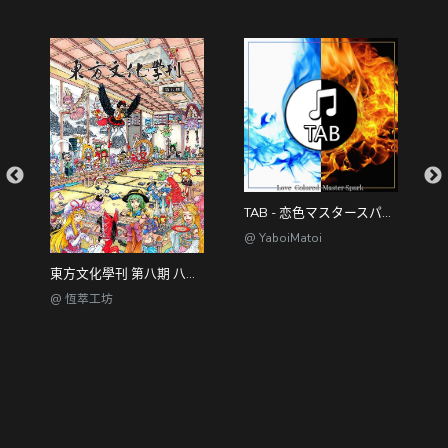
TAB - Rabbit Hole (Full Version) - 兔子洞
TAB - 恋色マスタースパーク
T
@ YaboiMatoi
@
東方文化學刊 第八期 八方雲集的流水席
@ 恆萃工坊