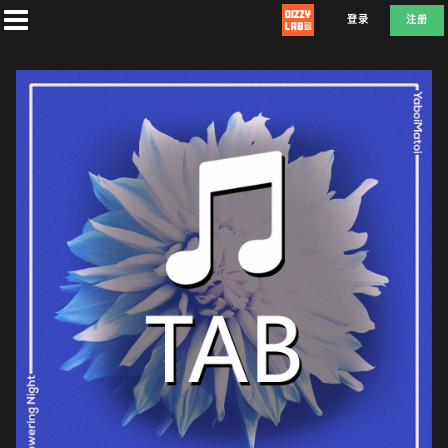
登录
注册
首
页
社
团
兑
换
E
D
F
L
A
T
E