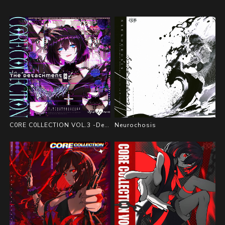
C0RE C0LLECTION VOL.3 -Detachment-
Neurochosis