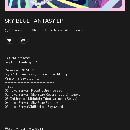
SKY BLUE FANTASY EP
随
便
@ EXperiment EXtreme C0re Noise AlcoholicS
听
听
EXCNA presents：
Sky Blue Fantasy EP
----------------------------------
Released: 2024.10.
Style：Future bass , Future core , Plugg ,
Vinso , Jersey club......
----------------------------------
Track：
01.neko.Senya - Recollection Lobby
02.neko.Senya - Sky Blue Reverb(feat. Chillneko)
03.Chillneko - Midnight Trip(feat. neko.Senya)
04.neko.Senya - Sky Blue Fantasy
05.neko.Senya/Chillneko - Skyaward
----------------------------------
发布于2024年9月22日