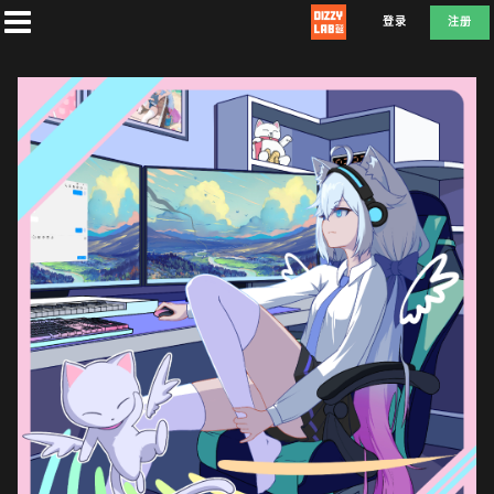
登录
注册
首
页
社
团
兑
换
D
E
F
L
A
T
E