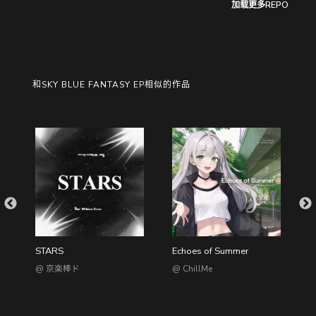
加载更多REPO
和SKY BLUE FANTASY EP相似的作品
邪気にアマエンボの妄想
STARS
Echoes of Summer
@ EXperiment EXtreme C0re Noise AlcoholicS
@ 京楽棒ド
@ ChillMe
@