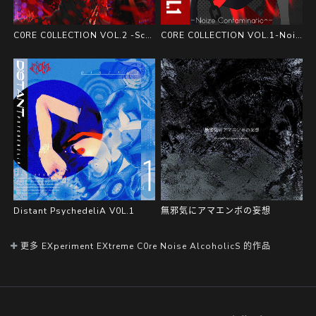
C0RE C0LLECTION VOL.2 -Schizophrenia-
C0RE C0LLECTION VOL.1​-Noize Contamination-
Distant PsychedeliA V0L.1
無邪気にアマエンボの妄想
更多 EXperiment EXtreme C0re Noise AlcoholicS 的作品