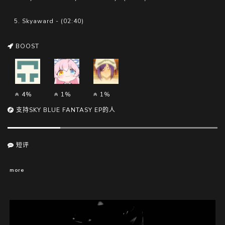
5. Skyaward - (02:40)
BOOST
4%
1%
1%
支持SKY BLUE FANTASY EP的人
短评
more