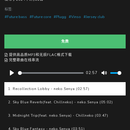
标签:
#Future bass
#Future core
#Plugg
#Vinso
#Jersey club
免费
提供高品质MP3和无损FLAC格式下载
完整歌曲在线串流
02:57
P
M
l
u
1. Recollection Lobby - neko.Senya (02:57)
a
t
y
e
2. Sky Blue Reverb(feat. Chillneko) - neko.Senya (05:02)
3. Midnight Trip(feat. neko.Senya) - Chillneko (03:47)
4. Sky Blue Fantasy - neko.Senya (03:51)