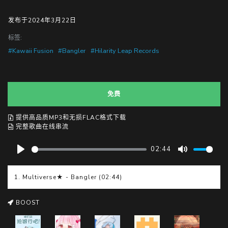
发布于2024年3月22日
标签:
#Kawaii Fusion
#Bangler
#Hilarity Leap Records
免费
提供高品质MP3和无损FLAC格式下载
完整歌曲在线串流
02:44
P
M
l
u
1. Multiverse★ - Bangler (02:44)
a
t
y
e
BOOST