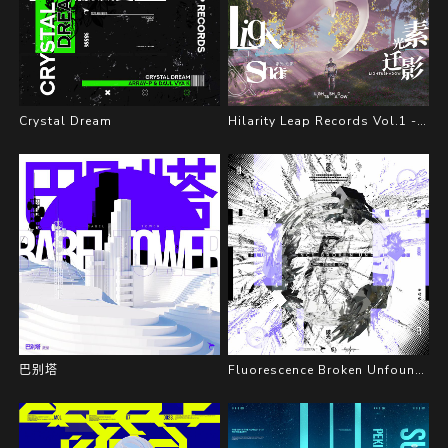
Crystal Dream
Hilarity Leap Records Vol.1 - 素光·迁影
巴别塔
Fluorescence Broken Unfounded（荧轮破光）