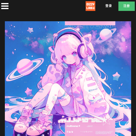
登录
注册
首
页
社
团
兑
换
F
E
D
L
A
T
E