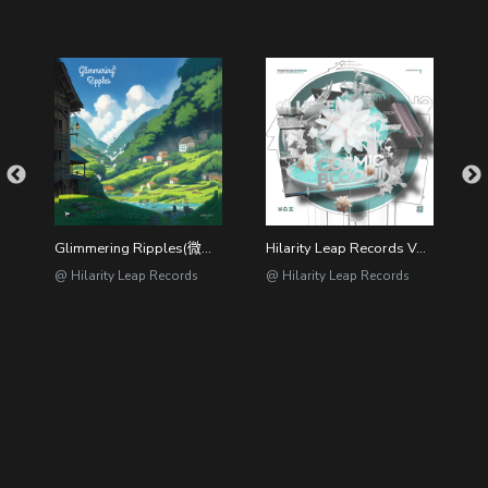
Glimmering Ripples(微光荡漾)
Hilarity Leap Records Vol.2 Cosmic Blooming
T
@ Hilarity Leap Records
@ Hilarity Leap Records
@