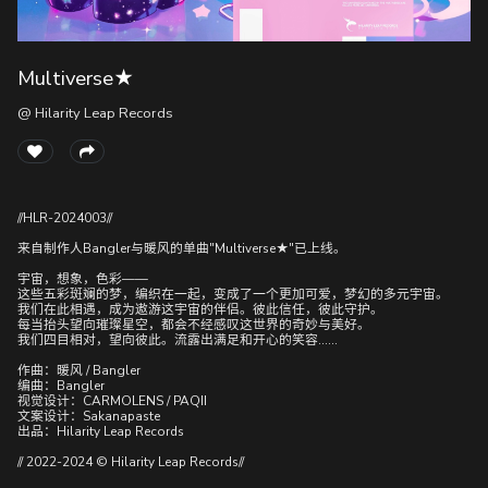
Multiverse★
随
便
@ Hilarity Leap Records
听
听
//HLR-2024003//
来自制作人Bangler与暖风的单曲"Multiverse★"已上线。
宇宙，想象，色彩——
这些五彩斑斓的梦，编织在一起，变成了一个更加可爱，梦幻的多元宇宙。
我们在此相遇，成为遨游这宇宙的伴侣。彼此信任，彼此守护。
每当抬头望向璀璨星空，都会不经感叹这世界的奇妙与美好。
我们四目相对，望向彼此。流露出满足和开心的笑容……
作曲：暖风 / Bangler
编曲：Bangler
视觉设计：CARMOLENS / PAQII
文案设计：Sakanapaste
出品：Hilarity Leap Records
// 2022-2024 © Hilarity Leap Records//