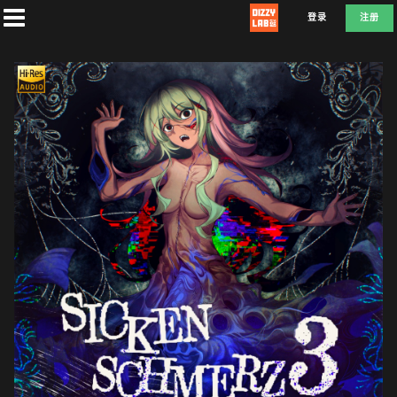
登录
注册
首
页
社
团
兑
换
D
E
F
L
A
T
E