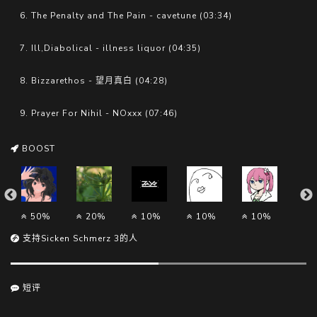
6. The Penalty and The Pain - cavetune (03:34)
7. Ill,Diabolical - illness liquor (04:35)
8. Bizzarethos - 望月真白 (04:28)
9. Prayer For Nihil - NOxxx (07:46)
BOOST
50%
20%
10%
10%
10%
5
支持Sicken Schmerz 3的人
短评