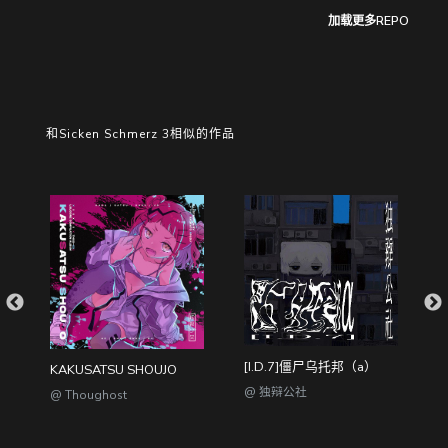
加载更多REPO
和Sicken Schmerz 3相似的作品
[I.D.7]僵尸乌托邦（a）
苔 (New Dream Distortion 3th Anniversary Anthem)
KAKUSATSU SHOUJO
@ 独辩公社
@ Thoughost