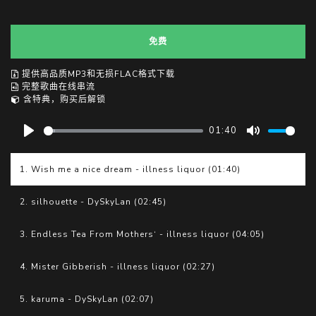
免费
提供高品质MP3和无损FLAC格式下载
完整歌曲在线串流
含特典，购买后解锁
01:40
P
M
l
u
1. Wish me a nice dream - illness liquor (01:40)
a
t
y
e
2. silhouette - DySkyLan (02:45)
3. Endless Tea From Mothers‘ - illness liquor (04:05)
4. Mister Gibberish - illness liquor (02:27)
5. karuma - DySkyLan (02:07)