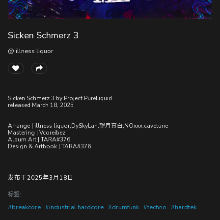
Sicken Schmerz 3
随
便
@ illness liquor
听
听
Sicken Schmerz 3 by Project PureLiquid
released March 18, 2025
Arrange | illness liquor,DySkyLan,望月真白,NOxxx,cavetune
Mastering | Vcoreibez
Album Art | TARA#376
Design & Artbook | TARA#376
发布于2025年3月18日
标签:
#breakcore
#industrial hardcore
#drumfunk
#techno
#hardtek