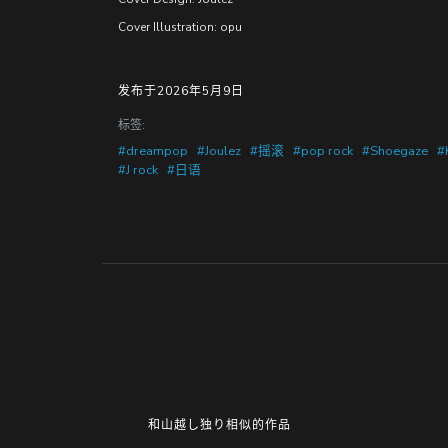
Cover Illustration: opu
发布于2026年5月9日
标签:
#dreampop
#Joulez
#摇滚
#pop rock
#Shoegaze
#
#J rock
#日语
和山越し独り相似的作品