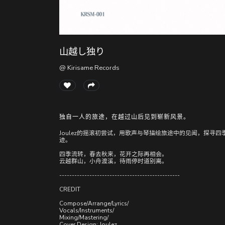
山越し独り
@ Kirisame Records
独自一人的旅途，在越过山后见到崭新风景。
Joulez的摇滚初尝试，用歌声与琴描绘旅途中的见闻，探寻
迹。
四季流转，春去秋来，花开之际再相会。
云越群山，小舟渡溪，待雨停时道别离。
------------------------------------------------
CREDIT
Compose/Arrange/Lyrics/
Vocals/Instruments/
Mixing/Mastering/
Cover Design: Joulez