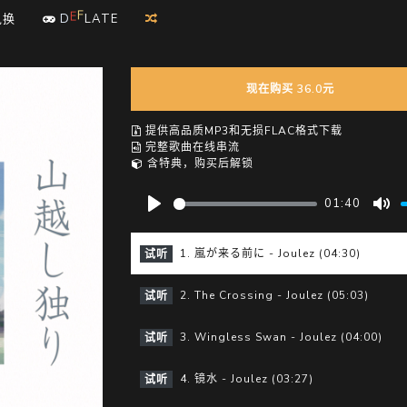
A
L
兑换
D
E
F
T
E
现在购买 36.0元
提供高品质MP3和无损FLAC格式下载
完整歌曲在线串流
含特典，购买后解锁
01:40
P
M
l
u
1. 嵐が来る前に - Joulez (04:30)
试听
a
t
y
e
2. The Crossing - Joulez (05:03)
试听
3. Wingless Swan - Joulez (04:00)
试听
4. 镜水 - Joulez (03:27)
试听