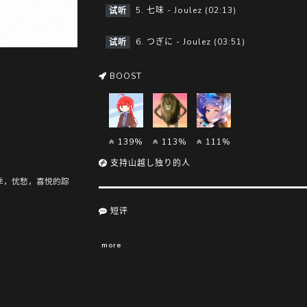
5. 七味 - Joulez (02:13)
试听
6. つぎに - Joulez (03:51)
试听
BOOST
139%
113%
111%
支持山越し独り的人
四季，忧愁，喜悦的踪
短评
more