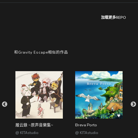
加载更多REPO
和Gravity Escape相似的作品
履云錄 ~原声音樂集~
Breva Porto
L
@ KITAstudio
@ KITAstudio
@