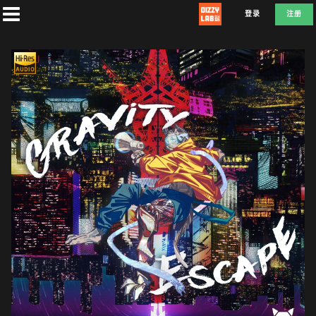
登录
注册
首
页
社
团
兑
换
F
L
D
E
A
T
E