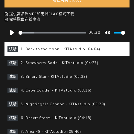
现在购买 30.0元
提供高品质MP3和无损FLAC格式下载
完整歌曲在线串流
00:30
P
M
l
u
1. Back to the Moon - KITAstudio (04:04)
试听
a
t
y
e
2. Strawberry Soda - KITAstudio (04:27)
试听
3. Binary Star - KITAstudio (05:33)
试听
4. Cape Codder - KITAstudio (03:16)
试听
5. Nightingale Cannon - KITAstudio (03:29)
试听
6. Desert Storm - KITAstudio (04:18)
试听
7. Area 48 - KITAstudio (05:40)
试听