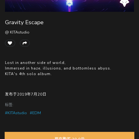
Gravity Escape
随
便
@ KITAstudio
听
听
Lost in another side of world,
Immersed in haze, illusions, and bottomless abyss.
KITA's 4th solo album.
发布于2019年7月20日
标签:
#KITAstudio
#EDM