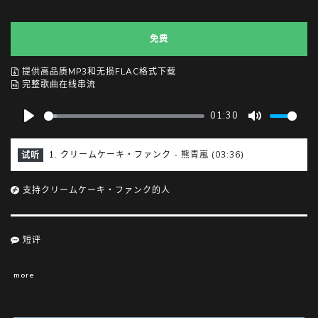
免费
提供高品质MP3和无损FLAC格式下载
完整歌曲在线串流
01:30
P
M
l
u
1. クリームケーキ・ファンク - 熊青嵐 (03:36)
试听
a
t
y
e
支持クリームケーキ・ファンク的人
短评
more