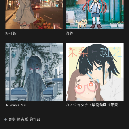
好样的
流转
Always Me
カノジョタチ（毕设动画《茉梨与斑芝》配乐）
更多 熊青嵐 的作品