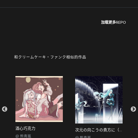
加载更多REPO
和クリームケーキ・ファンク相似的作品
酒心巧克力
次元の向こうの貴方に（初音未来18周年纪念）
F
@ 熊青嵐
@ 熊青嵐