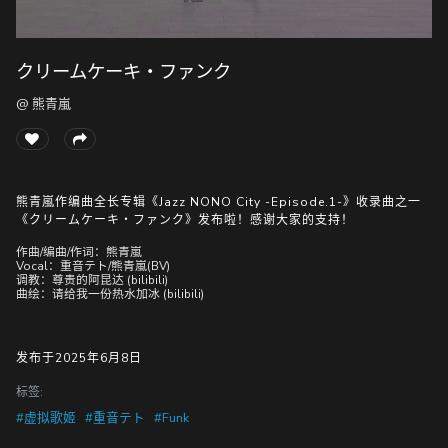
クリームケーキ・ファンク
随
便
@ 熊青嵐
听
听
熊青嵐作编曲全长专辑《Jazz NONO City -Episode.1-》收录曲之一
《クリームケーキ・ファンク》发布啦！感谢大家的支持！
作曲/编曲/作词：熊青嵐
Vocal：重音テト/熊青嵐(BV)
调教：尊贵的阿昆达 (bilibili)
曲绘：请给我一份热水加冰 (bilibili)
发布于2025年6月8日
标签:
#虚拟歌姬
#重音テト
#Funk