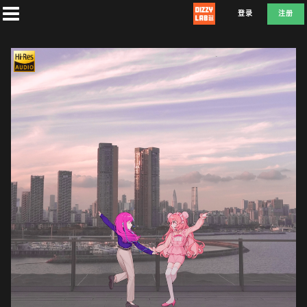
登录
注册
首
页
社
团
兑
换
E
F
D
L
A
T
E