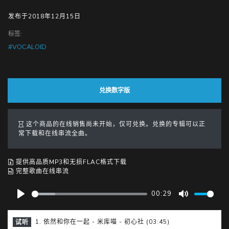
发布于2018年12月15日
标签:
#VOCALOID
兑换数字版
这个商品的在线销售尚未开始，仅可兑换。兑换的专辑可以正
常下载和在线串流全曲。
提供高品质MP3和无损FLAC格式下载
完整歌曲在线串流
00:29
P
M
l
u
1. 依然和你在一起 - 米库喵 - 初心社 (03:45)
试听
a
t