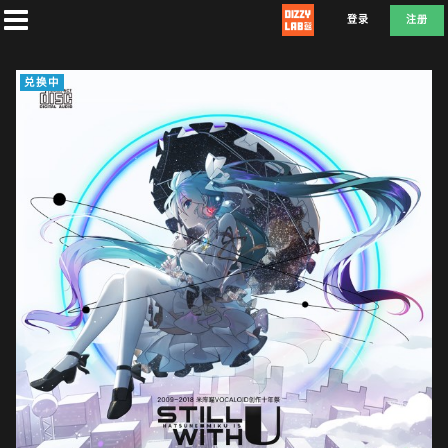
登录
注册
兑换中
首
页
社
团
兑
换
D
E
F
L
A
T
E