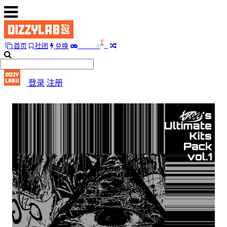
首页
社团
兑换
D
E
F
L
A
T
E
首
页
登录
注册
社
团
兑
换
D
E
F
L
A
T
E
随
便
听
听