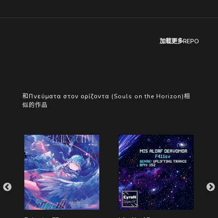
加载更多REPO
和Πνεύματα στον ορίζοντα (Souls on the Horizon)相
似的作品