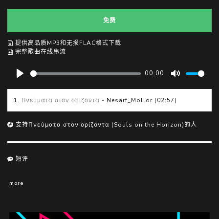
免费
提供高品质MP3和无损FLAC格式下载
完整歌曲在线串流
00:00
P
M
l
u
1. Πνεύματα στον ορίζοντα - Nesarf_Mollor (02:57)
a
t
y
e
支持Πνεύματα στον ορίζοντα (Souls on the Horizon)的人
短评
more