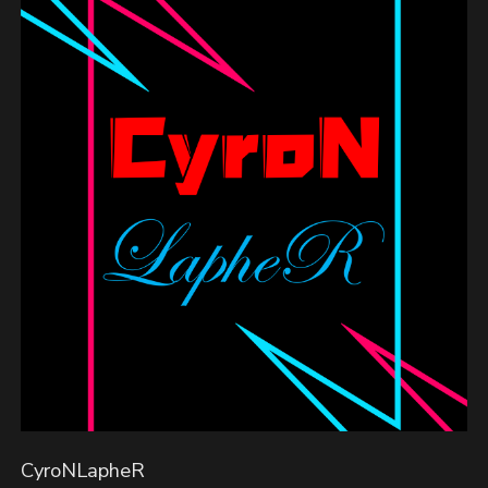
CyroNLapheR