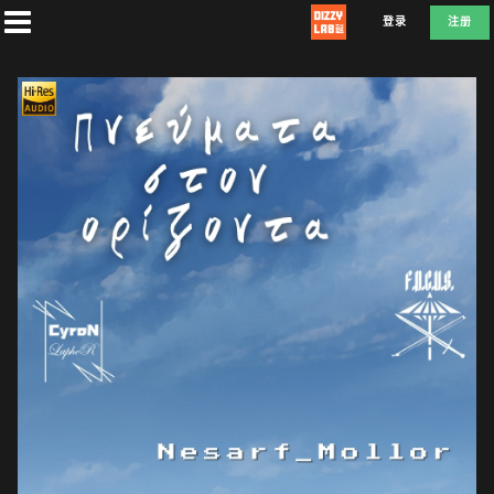
登录
注册
首
页
社
团
兑
换
L
F
D
E
A
T
E