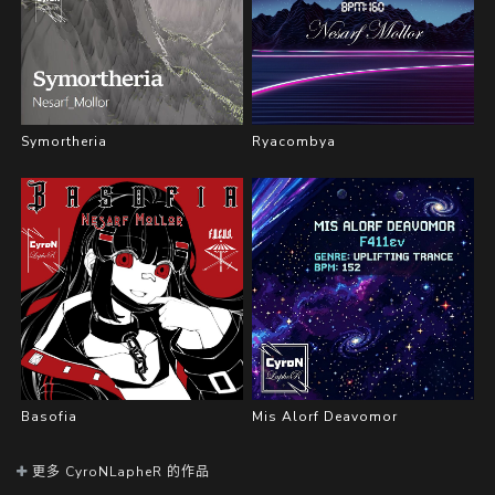
Symortheria
Ryacombya
Basofia
Mis Alorf Deavomor
更多 CyroNLapheR 的作品