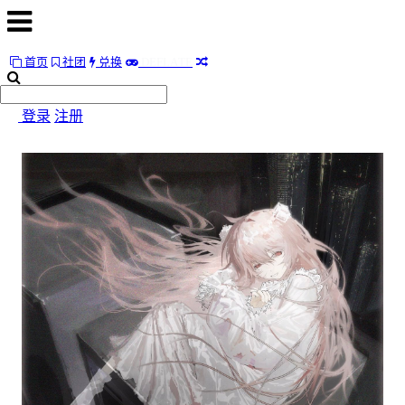
首页
社团
兑换
D
E
F
L
A
T
E
首
页
登录
注册
社
团
兑
换
D
E
F
L
A
T
E
随
便
听
听