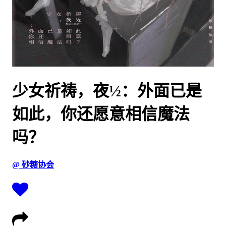
少女祈祷，夜½：外面已是
如此，你还愿意相信魔法
吗？
@ 砂糖协会