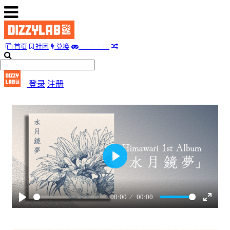
D
首页
社团
兑换
E
F
L
A
T
E
首
页
登录
注册
社
团
兑
换
D
E
F
L
A
T
E
Play
随
便
听
00:00
00:00
听
Play
Enter
fullscr