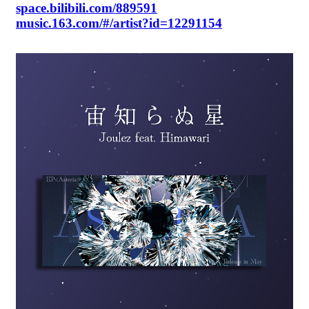
space.bilibili.com/889591
music.163.com/#/artist?id=12291154