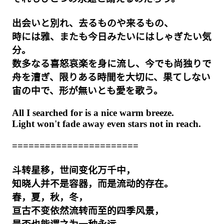
出会いと別れ、去るものや来るもの、
時には雅、またも今日みたいにはしゃぎたい気
分。
数多なる喜怒哀楽を身に流し、今でも尚独りで
舟を漕ぎ、限りある時間を大切に、果てしない
宙の中で、形が無いとも愛を歌う。
All I searched for is a nice warm breeze.
Light won't fade away even stars not in reach.
=======================
斗转星移，世间变化万千中，
知晓人并不是容器，而是流动的存在。
春，夏，秋，冬，
亘古不变依然流转而至的四季风景，