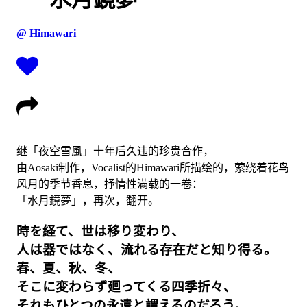
@ Himawari
继「夜空雪風」十年后久违的珍贵合作，
由Aosaki制作，Vocalist的Himawari所描绘的，萦绕着花鸟
风月的季节香息，抒情性满载的一卷：
「水月鏡夢」，再次，翻开。
時を経て、世は移り変わり、
人は器ではなく、流れる存在だと知り得る。
春、夏、秋、冬、
そこに変わらず廻ってくる四季折々、
それもひとつの永遠と謂えるのだろう。