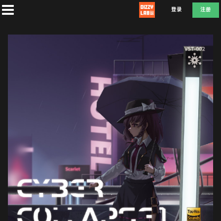
登录
注册
首
页
社
团
兑
换
E
D
E
F
L
A
T