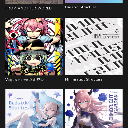
Unison Structure
FROM ANOTHER WORLD
Minimalist Structure
Vagus nerve 迷走神经