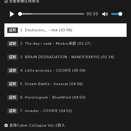
完整歌曲在线串流
00:30
P
M
l
u
1. Destructio_ - rmk (03:06)
试听
a
t
y
e
2. The day i seek - Miokio米欧 (03:27)
试听
3. BRAIN DEGRADATION - NANOFXXKYIG (03:34)
试听
4. Little princess - COOK!E (05:04)
试听
5. Dream Battle - hazecat (04:06)
试听
6. Horologium - BlueWind (04:50)
试听
7. invader - COOK!E (04:52)
试听
支持Cyber Collapse Vol.1的人