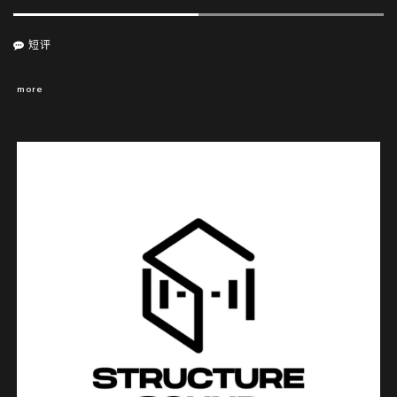
短评
more