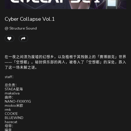
Cyber Collapse Vol.1
随
便
@ Structure Sound
听
听
在一夜之间溃为废墟的幻想乡，以及植根于其残骸上的「赛博朋克」世界
——「空想都」。秘封俱乐部的两人，被卷入了「空想都」的深处，跌入
了这一场未解之谜。
staff：
总负责：
STAEA星海
makaliva
曲师：
NANO-FXXKYIG
miokio米欧
rmk
COOK!E
BLUEWIND
hazecat
母带：
噪音