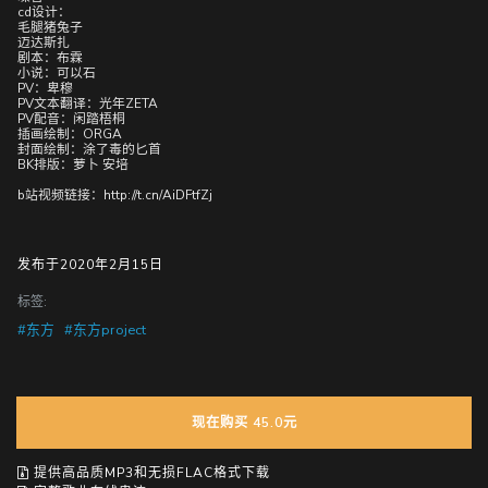
cd设计：
毛腿猪兔子
迈达斯扎
剧本：布霖
小说：可以石
PV：卑穆
PV文本翻译：光年ZETA
PV配音：闲踏梧桐
插画绘制：ORGA
封面绘制：涂了毒的匕首
BK排版：萝卜 安培
b站视频链接：http://t.cn/AiDFtfZj
发布于2020年2月15日
标签:
#东方
#东方project
现在购买 45.0元
提供高品质MP3和无损FLAC格式下载