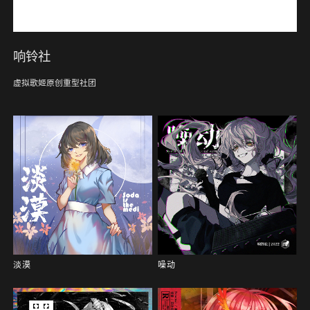
响铃社
虚拟歌姬原创重型社团
淡漠
噪动