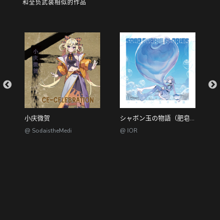
和全负武装相似的作品
小庆微贺
シャボン玉の物語（肥皂泡物语）
猫
@ SodaistheMedi
@ IOR
@