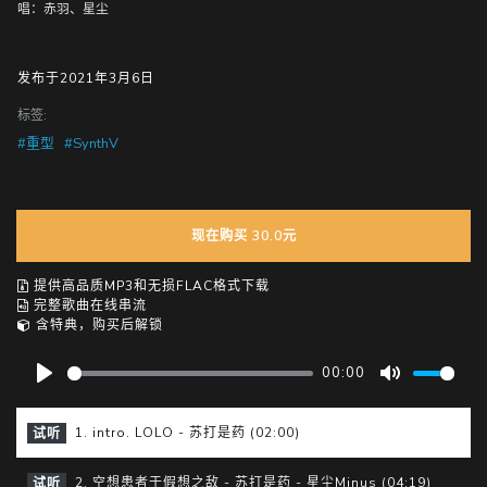
唱：赤羽、星尘
发布于2021年3月6日
标签:
#重型
#SynthV
现在购买 30.0元
提供高品质MP3和无损FLAC格式下载
完整歌曲在线串流
含特典，购买后解锁
00:00
P
M
l
u
1. intro. LOLO - 苏打是药 (02:00)
试听
a
t
y
e
2. 空想患者于假想之敌 - 苏打是药 - 星尘Minus (04:19)
试听