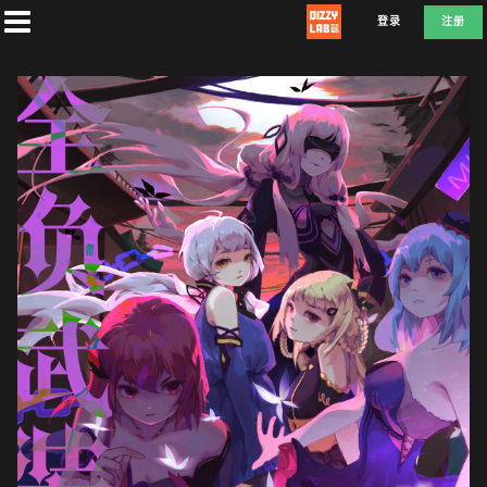
登录
注册
首
页
社
团
兑
换
F
L
D
E
A
T
E