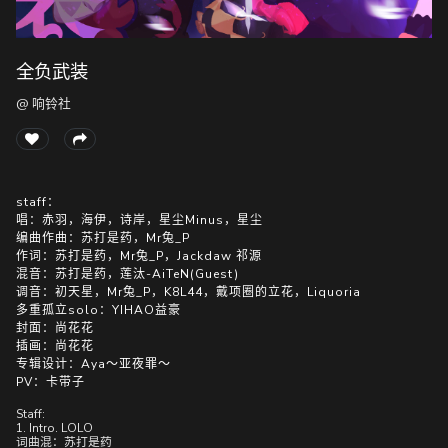
全负武装
随
便
@ 响铃社
听
听
staff：
唱：赤羽，海伊，诗岸，星尘Minus，星尘
编曲作曲：苏打是药，Mr兔_P
作词：苏打是药，Mr兔_P，Jackdaw 祁源
混音：苏打是药，莲汰-AiTeN(Guest)
调音：初天星，Mr兔_P，K8L44，戴项圈的立花，Liquoria
多重孤立solo：YIHAO益豪
封面：尚花花
插画：尚花花
专辑设计：Aya～亚夜罪～
PV：卡带子
Staff:
1. Intro. LOLO
词曲混：苏打是药