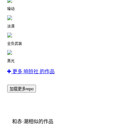
噪动
淡漠
全负武装
黑光
更多 响铃社 的作品
加载更多repo
和赤·潮相似的作品