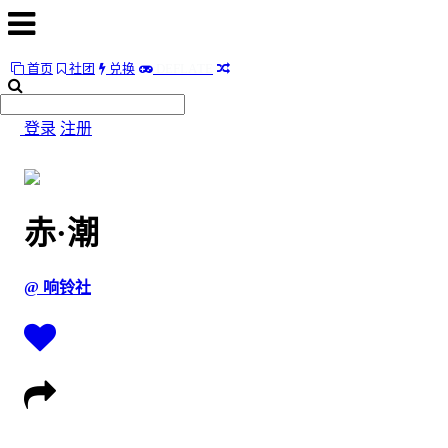
首页
社团
兑换
D
E
F
L
A
T
E
首
页
登录
注册
社
团
赤·潮
兑
换
@ 响铃社
D
E
F
L
A
T
E
随
便
听
听