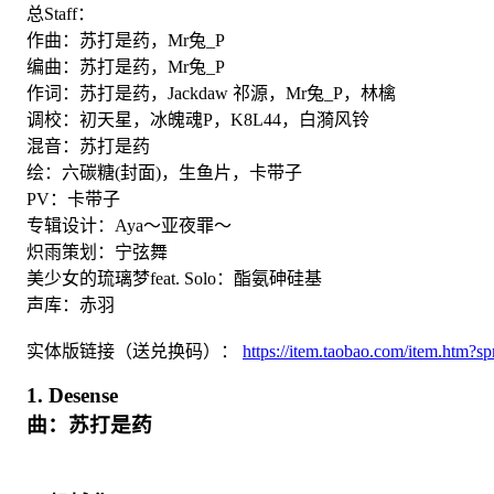
总Staff：
作曲：苏打是药，Mr兔_P
编曲：苏打是药，Mr兔_P
作词：苏打是药，Jackdaw 祁源，Mr兔_P，林檎
调校：初天星，冰魄魂P，K8L44，白漪风铃
混音：苏打是药
绘：六碳糖(封面)，生鱼片，卡带子
PV：卡带子
专辑设计：Aya～亚夜罪～
炽雨策划：宁弦舞
美少女的琉璃梦feat. Solo：酯氨砷硅基
声库：赤羽
实体版链接（送兑换码）：
https://item.taobao.com/item.ht
1. Desense
曲：苏打是药