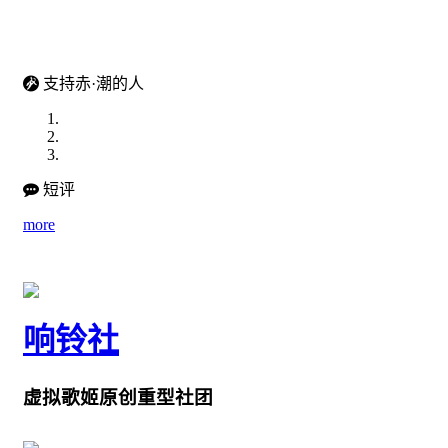
支持赤·潮的人
短评
more
响铃社
虚拟歌姬原创重型社团