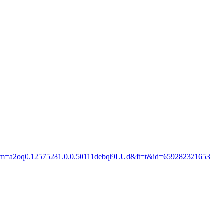
m?spm=a2oq0.12575281.0.0.50111debqi9LUd&ft=t&id=659282321653