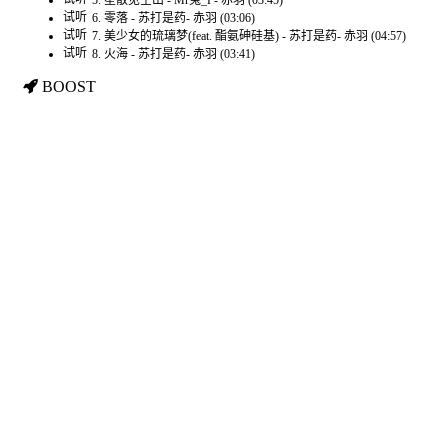
5. 星散见空山 - Mr兔_P- 赤羽 (03:45)
试听
6. 零落 - 苏打是药- 赤羽 (03:06)
试听
7. 美少女的琉璃梦(feat. 酯氨砷硅基) - 苏打是药- 赤羽 (04:57)
试听
8. 火海 - 苏打是药- 赤羽 (03:41)
BOOST