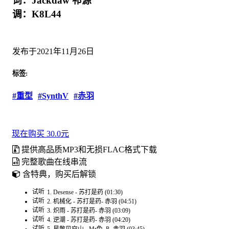
词：Jackdaw 祁源
调：K8L44
发布于2021年11月26日
标签:
#重型
#SynthV
#赤羽
现在购买 30.0元
提供高品质MP3和无损FLAC格式下载
完整歌曲在线串流
含特典，购买后解锁
试听
1. Desense - 苏打是药 (01:30)
试听
2. 机械化 - 苏打是药- 赤羽 (04:51)
试听
3. 炽雨 - 苏打是药- 赤羽 (03:09)
试听
4. 逆潮 - 苏打是药- 赤羽 (04:20)
试听