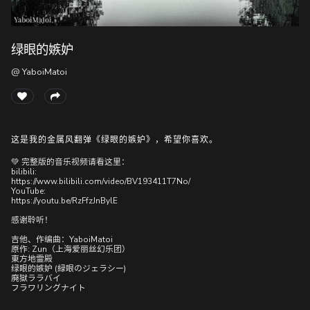
绿眼的嫉妒
随
便
@ YaboiMatoi
听
听
这是我的金属风翻弹《绿眼的嫉妒》，希望你喜欢。
💚 完整版的音乐视频请看这里：
bilibili:
https://www.bilibili.com/video/BV193411T7No/
YouTube:
https://youtu.be/RzFfzJnBylE
感谢聆听！
吉他、作编曲：YaboiMatoi
原作: Zun（上海爱丽丝幻乐团）
東方地霊殿
绿眼的嫉妒 (緑眼のジェラシー)
廃獄ララバイ
フラワリングナイト