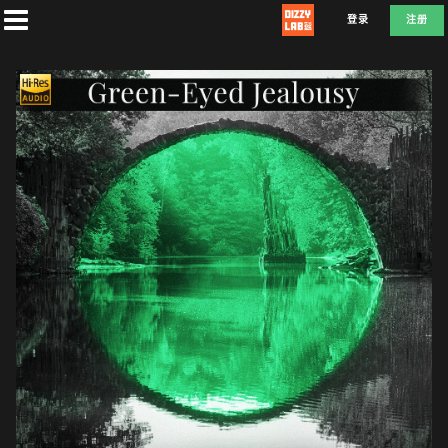
登录
注册
首
页
社
团
兑
换
E
F
D
L
A
T
E