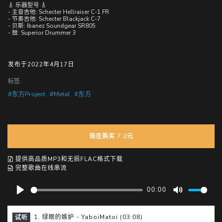
🎸 乐器型号 🎸
- 主音吉他: Schecter Hellraiser C-1 FR
- 节奏吉他: Schecter Blackjack C-7
- 贝斯: Ibanez Soundgear SR805
- 鼓: Superior Drummer 3
发布于2022年4月17日
标签:
#东方Project
#Metal
#东方
现在购买 7.0元
提供高品质MP3和无损FLAC格式下载
完整歌曲在线串流
00:00
P
M
l
u
1. 绿眼的嫉妒 - YaboiMatoi (03:08)
试听