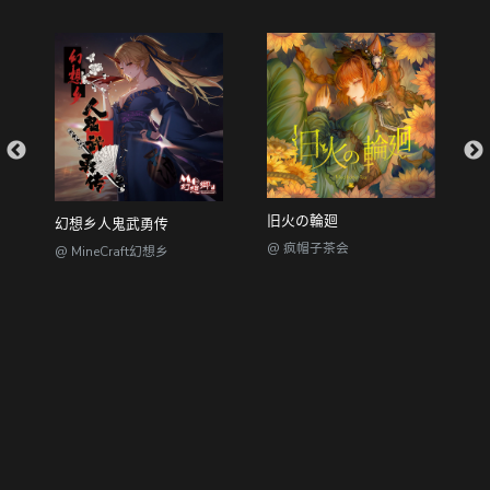
旧火の輪廻
幻想乡人鬼武勇传
@ 疯帽子茶会
@ MineCraft幻想乡
@
@dizzylab //
粤ICP备2023012417号-2
/ 粤网文(2023)1846-132号