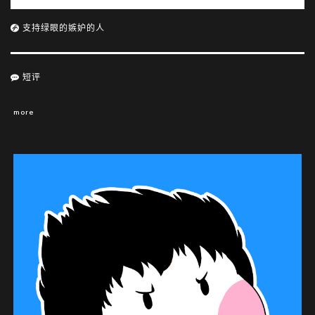
a
t
y
e
支持绿眼的嫉妒的人
短评
more