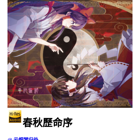
春秋歷命序
@ 云烟梦归处