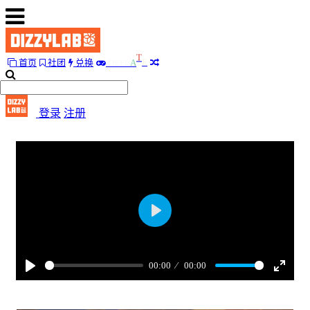
首页
社团
兑换
D
E
F
L
A
T
E
首
页
登录
注册
社
团
兑
换
D
E
F
L
A
T
E
Play
随
便
听
00:00
00:00
听
Play
Enter
fullscr