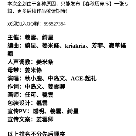
本次企划由于各种原因，只能发布【春秋历命序】一张专
辑，更多后续作品敬请期待！
欢迎加入QQ群：595527354
主催：羲雲、綺星
编曲：綺星、姜米條、kriakria、芳菲、寂草搖
翹
人声调教：姜米条
母带：姜米條
演唱：秋小鹿、中岛文、ACE-起礼
作词：中岛文、姜雲卿
画师：任可、羲雲
包装设计：羲雲
宣传PV：透明、羲雲、綺星
宣传文案：姜雲卿
以上排名不分先后顺序