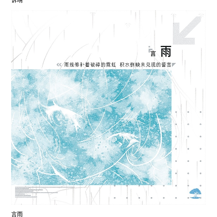
诉晴
言雨