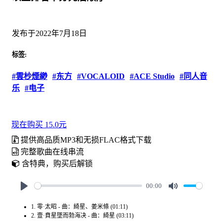
发布于2022年7月18日
标签:
#雲杪煙緲
#东方
#VOCALOID
#ACE Studio
#同人音
乐
#电子
现在购买 15.0元
提供高品质MP3和无损FLAC格式下载
完整歌曲在线串流
含特典，购买后解锁
00:00
Play
Mute
1. 零·太昭 - 曲：綺星、姜米條 (01:11)
2. 壹·賁星墜而勃海决 - 曲：綺星 (03:11)