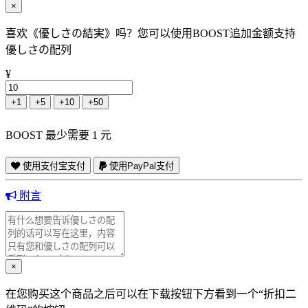
×
喜欢《優しさの結実》吗？您可以使用BOOST追加金额支持
優しさの配列
¥
+1
+5
+10
+50
BOOST 最少需要 1 元
使用支付宝支付
使用PayPal支付
附言
×
在您购买这个商品之后可以在下载按钮下方看到一个“折扣二