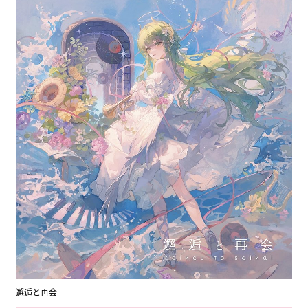
邂逅と再会