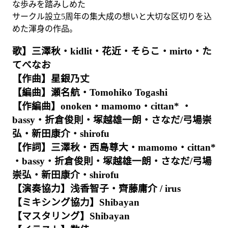
な歩みを踏みしめた
サークル設立5周年の集大成の想いと大切な区切りを込
めた渾身の作品。
歌】三澤秋・kidlit・花近・そらこ・mirto・た
てべなお
【作曲】星銀乃丈
【編曲】瀬名航・Tomohiko Togashi
【作編曲】onoken・mamomo・cittan* ・
bassy・折倉俊則・塚越雄一朗・さなだ/弓場崇
弘・新田康介・shirofu
【作詞】三澤秋・西島尊大・mamomo・cittan*
・bassy・折倉俊則・塚越雄一朗・さなだ/弓場
崇弘・新田康介・shirofu
【演奏協力】浅香智子・齊藤庸介 / irus
【ミキシング協力】Shibayan
【マスタリング】Shibayan