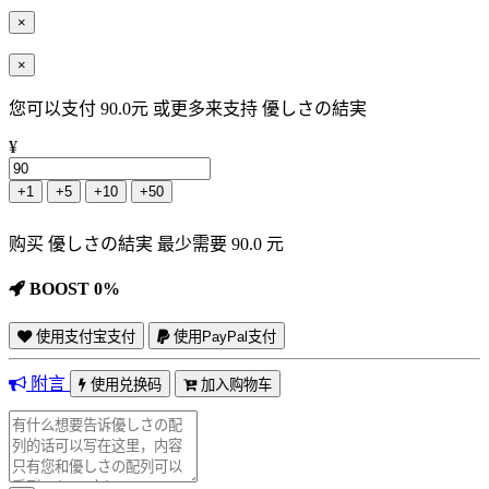
×
×
您可以支付 90.0元 或更多来支持 優しさの結実
¥
+1
+5
+10
+50
购买 優しさの結実 最少需要 90.0 元
BOOST 0%
使用支付宝支付
使用PayPal支付
附言
使用兑换码
加入购物车