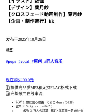
【イラスト】数佳
【デザイン】葉月紗
【クロスフェード動画制作】葉月紗
【企画・制作進行】hk
发布于2025年10月26日
标签:
#pops
#vocal
#原创
#同人音乐
现在购买 90.0元
提供高品质MP3和无损FLAC格式下载
完整歌曲在线串流
试听
1. 旅に出る理由 - そらこ×bassy (04:38)
2. S.t.i.g.m.a… - (04:20)
试听
试听
3. 狩人の詩篇 - 花近×塚越雄一朗 (03:46)