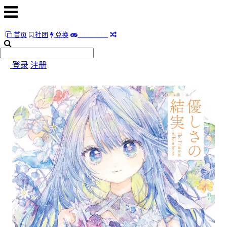
首页
社团
兑换
D
E
F
L
A
T
E
首
页
登录
注册
社
团
兑
换
D
E
F
L
A
T
E
随
便
听
听