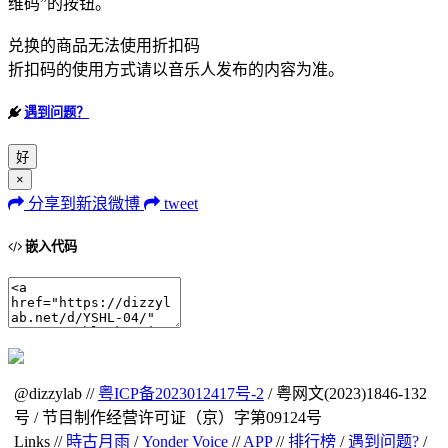
维码”的按钮。
兑换的商品无法使用折扣码
折扣码的使用方式请以音乐人发布的内容为准。
遇到问题？
好
×
分享到新浪微博
tweet
嵌入代码
@dizzylab //
粤ICP备2023012417号-2
/ 粤网文(2023)1846-132
号 / 节目制作经营许可证（京）字第09124号
Links //
時古月雨
/
Yonder Voice
//
APP
//
排行榜
/
遇到问题?
/