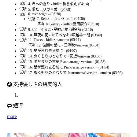
试听
4. 君への香り - kidlit×折倉俊則 (04:14)
试听
5. 陽だまりの言葉 - (04:08)
6. ever bright - (05:50)
试听
7. Relics - mirto×Shirofu (04:36)
试听
试听
8. Gallery - kidlit×新田康介 (03:10)
试听
9. 365 - そらこ×星銀乃丈×瀬名航 (03:10)
试听
10. 無夜の花 - たてべなお×塚越雄一朗 (03:49)
11. Traces - kidlit×mamomo (05:11)
试听
试听
12. 波間の星に - 三澤秋×onoken (03:54)
试听
13. 星が連れ去る前に - (04:07)
试听
14. ぬくもりのとなりで - 花近×onoken (03:56)
试听
15. 陽だまりの言葉 Piano arrange version - (01:53)
试听
16. 星が連れ去る前に Piano arrange version - (01:54)
试听
17. ぬくもりのとなりで Instrumental version - onoken (03:56)
支持優しさの結実的人
短评
more