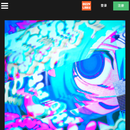
登录
注册
首
页
社
团
兑
换
F
L
D
E
A
T
E