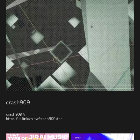
crash909
crash909☆
https://lit.link/zh-tw/crash909star