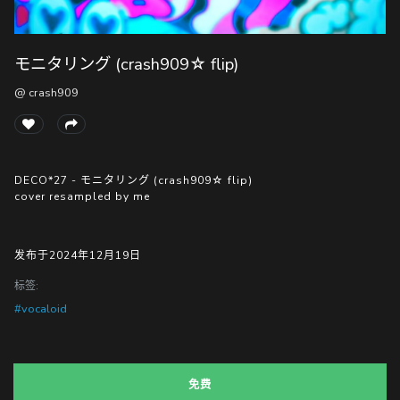
モニタリング (crash909☆ flip)
随
便
@ crash909
听
听
DECO*27 - モニタリング (crash909☆ flip)
cover resampled by me
发布于2024年12月19日
标签:
#vocaloid
免费