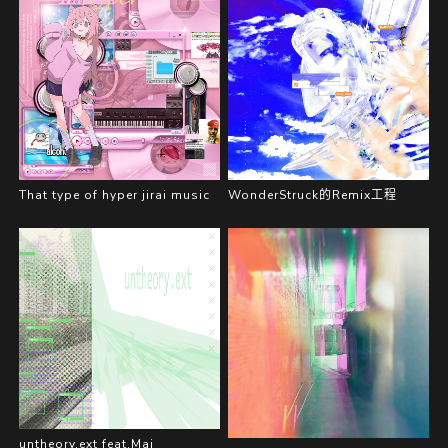
That type of hyper jirai music
WonderStruck的Remix工程
untheory.ext feat.Mai