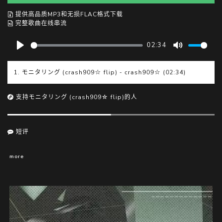
提供高品质MP3和无损FLAC格式下载
完整歌曲在线串流
02:34
P
M
l
u
1. モニタリング (crash909☆ flip) - crash909☆ (02:34)
a
t
y
e
支持モニタリング (crash909☆ flip)的人
短评
more