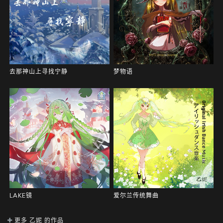
梦物语
去那神山上寻找宁静
LAKE镜
爱尔兰传统舞曲
更多 乙妮 的作品