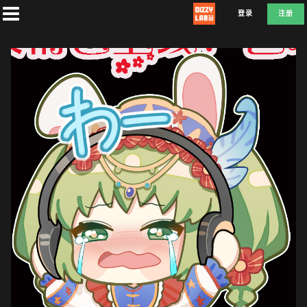
登录
注册
首
页
社
团
兑
换
D
E
F
L
A
T
E