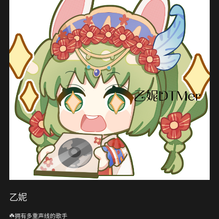
乙妮
☘️拥有多重声线的歌手