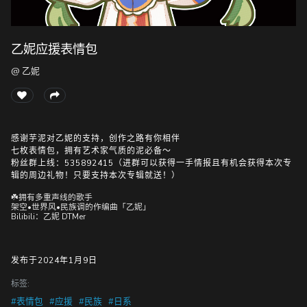
乙妮应援表情包
随
便
@ 乙妮
听
听
感谢芋泥对乙妮的支持，创作之路有你相伴
七枚表情包，拥有艺术家气质的泥必备～
粉丝群上线：535892415（进群可以获得一手情报且有机会获得本次专
辑的周边礼物！只要支持本次专辑就送！）
☘️拥有多重声线的歌手
架空•世界风•民族调的作编曲「乙妮」
Bilibili：乙妮 DTMer
发布于2024年1月9日
标签:
#表情包
#应援
#民族
#日系