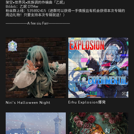
架空•世界风•民族调的作编曲「乙妮」
Bilibili：乙妮 DTMer
粉丝群上线：535892415（进群可以获得一手情报且有机会获得本次专辑的
周边礼物！只要支持本次专辑就送！）
——————A fee siu Farr——————
Erhu Explosion爆発
Niri's Halloween Night