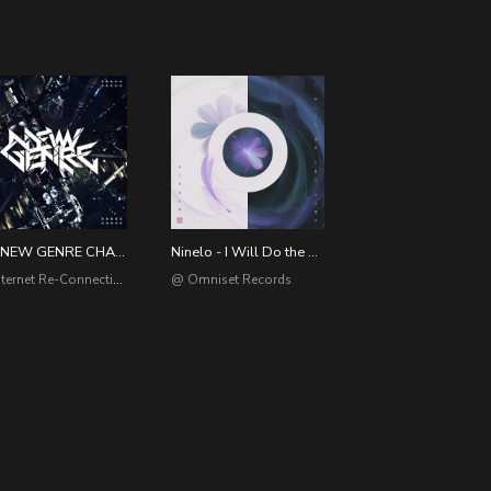
IRN NEW GENRE CHALLENGE
Ninelo - I Will Do the Same
@ Internet Re-Connection Network Recordings
@ Omniset Records
（京）字第09124号