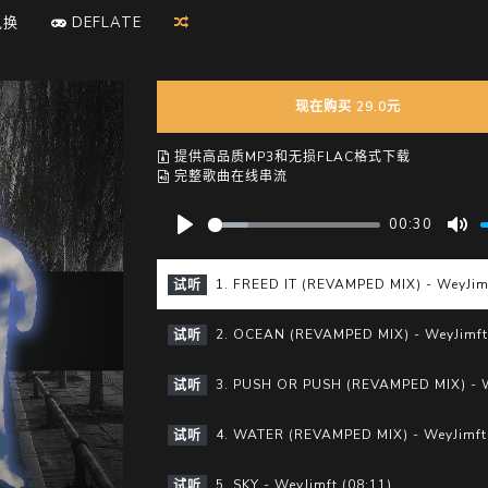
兑换
D
E
F
L
A
T
E
现在购买 29.0元
提供高品质MP3和无损FLAC格式下载
完整歌曲在线串流
00:30
P
M
l
u
1. FREED IT (REVAMPED MIX) - WeyJimf
试听
a
t
y
e
2. OCEAN (REVAMPED MIX) - WeyJimft 
试听
3. PUSH OR PUSH (REVAMPED MIX) - W
试听
4. WATER (REVAMPED MIX) - WeyJimft 
试听
5. SKY - WeyJimft (08:11)
试听