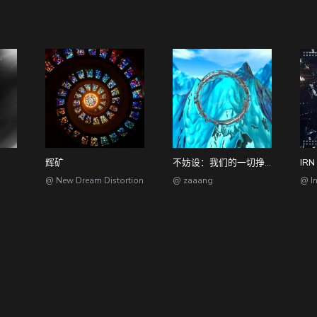
辉矿
不妨设：我们的一切挣扎都低于生活 Surrender Gracefully to Life
@ New Dream Distortion
@ zaaang
CP备2023012417号-2
/ 粤网文(2023)1846-132号 / 节目制作经营许可证
Links //
時古月雨
/
Yonder Voice
//
APP
//
排行榜
/
遇到问题?
/
社团入驻