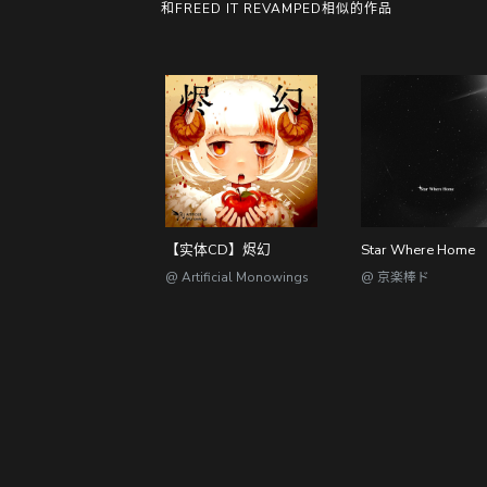
和FREED IT REVAMPED相似的作品
【实体CD】烬幻
Star Where Home
@ Artificial Monowings
@ 京楽棒ド
@dizzylab //
粤I