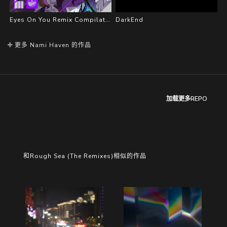
Eyes On You Remix Compilation
DarkEnd
更多 Nami Haven 的作品
加载更多REPO
和Rough Sea (The Remixes)相似的作品