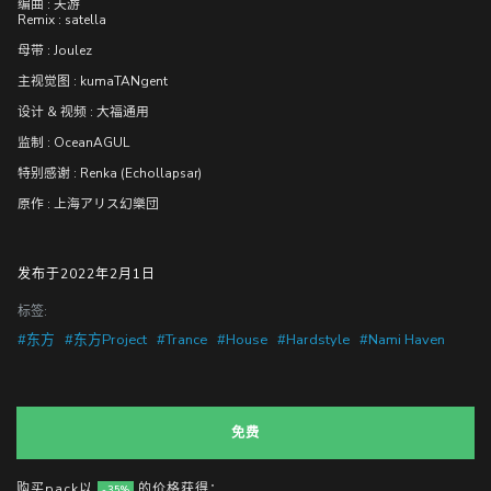
编曲 : 天游
Remix : satella
母带 : Joulez
主视觉图 : kumaTANgent
设计 & 视频 : 大福通用
监制 : OceanAGUL
特别感谢 : Renka (Echollapsar)
原作 : 上海アリス幻樂団
发布于2022年2月1日
标签:
#东方
#东方Project
#Trance
#House
#Hardstyle
#Nami Haven
免费
购买pack以
的价格获得：
-35%