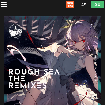
登录
注册
首
页
社
团
兑
换
E
F
D
L
A
T
E