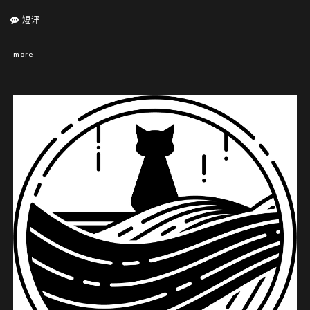
短评
more