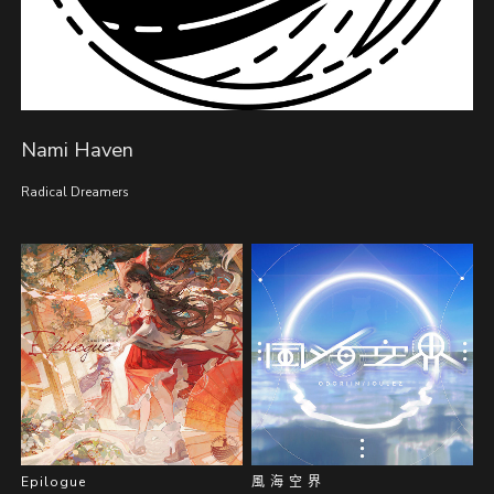
Nami Haven
Radical Dreamers
Epilogue
風 海 空 界