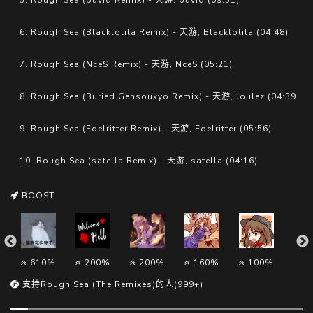
5. Rough Sea (buvid Remix) - 天游, buvid (09:51)
6. Rough Sea (Blacklolita Remix) - 天游, Blacklolita (04:48)
7. Rough Sea (NceS Remix) - 天游, NceS (05:21)
8. Rough Sea (Buried Gensoukyo Remix) - 天游, Joulez (04:39)
9. Rough Sea (Edelritter Remix) - 天游, Edelritter (05:56)
10. Rough Sea (satella Remix) - 天游, satella (04:16)
BOOST
610%
200%
200%
160%
100%
6
支持Rough Sea (The Remixes)的人(999+)