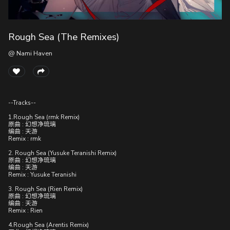
Rough Sea (The Remixes)
随
便
@ Nami Haven
听
听
--Tracks--
1.Rough Sea (rmk Remix)
原曲 : 幻想净琉璃
编曲 : 天游
Remix : rmk
2. Rough Sea (Yusuke Teranishi Remix)
原曲 : 幻想净琉璃
编曲 : 天游
Remix : Yusuke Teranishi
3. Rough Sea (Rien Remix)
原曲 : 幻想净琉璃
编曲 : 天游
Remix : Rien
4.Rough Sea (Arentis Remix)