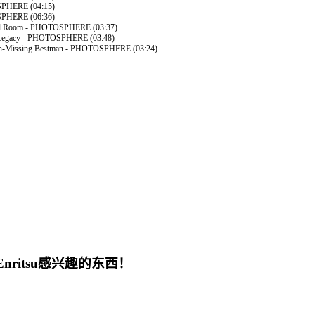
OSPHERE (04:15)
SPHERE (06:36)
rical Room - PHOTOSPHERE (03:37)
t Legacy - PHOTOSPHERE (03:48)
inn-Missing Bestman - PHOTOSPHERE (03:24)
Enritsu感兴趣的东西！