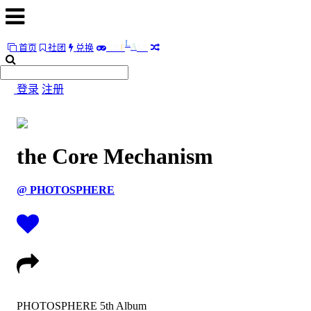
E
首页
社团
兑换
D
E
F
L
A
T
首
页
登录
注册
社
团
the Core Mechanism
兑
换
@ PHOTOSPHERE
E
D
E
F
L
A
T
随
便
听
听
PHOTOSPHERE 5th Album