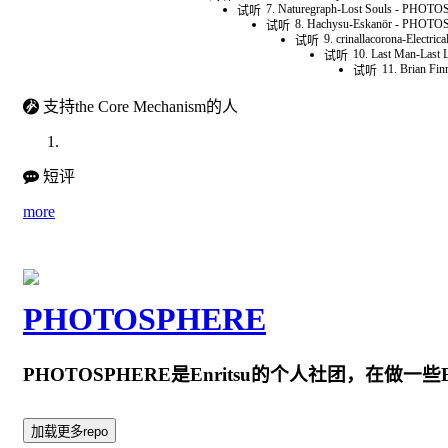
7. Naturegraph-Lost Souls - PHOT
试听
8. Hachysu-Eskanör - PHOTO
试听
9. crinallacorona-Elect
试听
10. Last Man-Las
试听
11. Brian F
试听
支持the Core Mechanism的人
短评
more
PHOTOSPHERE
PHOTOSPHERE是Enritsu的个人社团，在做一些
加载更多repo