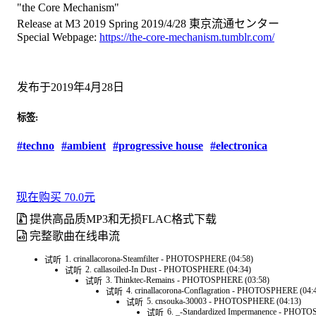
"the Core Mechanism"
Release at M3 2019 Spring 2019/4/28 東京流通センター
Special Webpage:
https://the-core-mechanism.tumblr.com/
发布于2019年4月28日
标签:
#techno
#ambient
#progressive house
#electronica
现在购买 70.0元
提供高品质MP3和无损FLAC格式下载
完整歌曲在线串流
1. crinallacorona-Steamfilter - PHOTOSPHERE (04:58)
试听
2. callasoiled-In Dust - PHOTOSPHERE (04:34)
试听
3. Thinktec-Remains - PHOTOSPHERE (03:58)
试听
4. crinallacorona-Conflagration - PHOTOSPHERE (04:
试听
5. cnsouka-30003 - PHOTOSPHERE (04:13)
试听
6. _-Standardized Impermanence - PHOT
试听