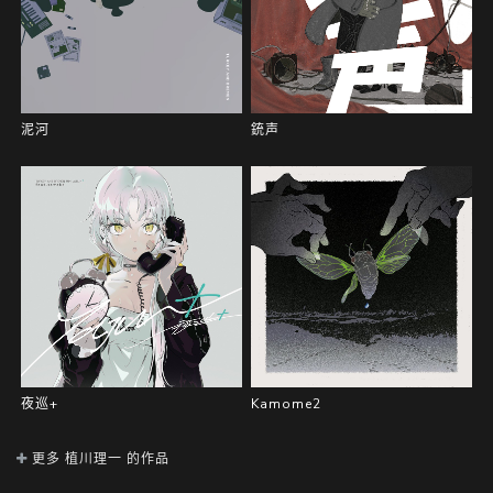
泥河
銃声
夜巡+
Kamome2
更多 植川理一 的作品