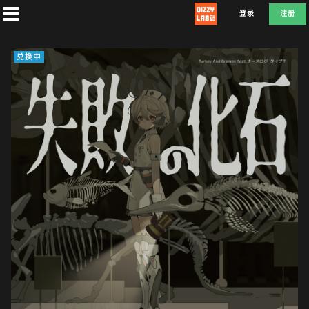
登录
注册
兑换中
首
页
社
团
兑
换
E
F
D
L
A
T
E