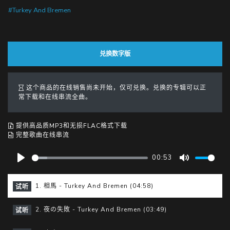
#Turkey And Bremen
兑换数字版
这个商品的在线销售尚未开始，仅可兑换。兑换的专辑可以正
常下载和在线串流全曲。
提供高品质MP3和无损FLAC格式下载
完整歌曲在线串流
00:53
P
M
l
u
1. 相馬 - Turkey And Bremen (04:58)
试听
a
t
y
e
2. 夜の失敗 - Turkey And Bremen (03:49)
试听