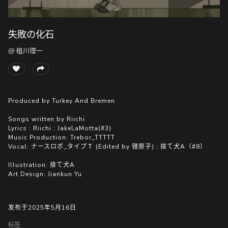
失敗の化石
随
便
@ 植川理一
听
听
Produced by Turkey And Bremen
Songs written by Riichi
Lyrics : Riichi ; JakeLaMotta(#3)
Music Production: Trebor_TTTTT
Vocal: ナースロボ_タイプＴ (Edited by 锂原子) ; 捨て犬A（#8）
Illustration: 捨て犬A
Art Design: Jiankun Yu
发布于2025年5月16日
标签: