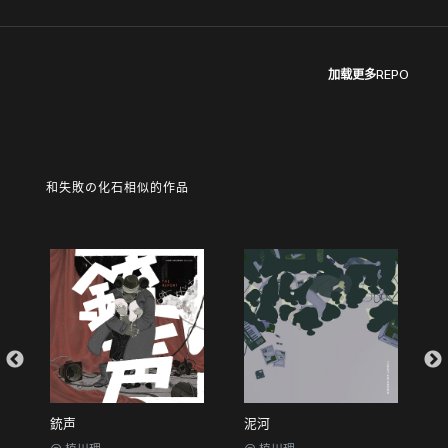
加载更多REPO
和失敗の化石相似的作品
銃声
泥河