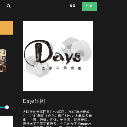
登录
注册
Days乐团
大陆原创音乐团队Days乐团。2007年初步成
立，2010年正式成立。音乐创作方向非常多元
化：古风，摇滚，民谣，治愈系，世界音乐，
流行电子乐等都有涉及。先后创作了‘Summer