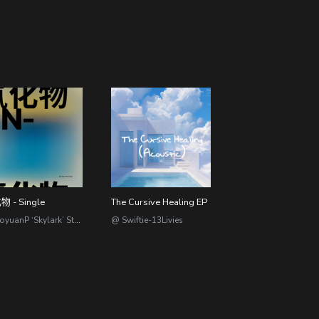
 - Single
The Cursive Healing EP
@ BoyuanP ‘Skylark’ Studio
@ Swiftie-13Livies