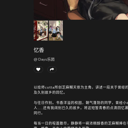
忆香
@ Days乐团
以绘师cotta所创芝麻糊天依为主角，讲述一段关于曾经
及久别故乡的回忆。
与往日作别。书香洋溢的校园，朝气蓬勃的同学，曾经小
人……还有我阔别已久的故乡。将这短暂青春的点滴回忆
同行。
每当一日的喧嚣散尽，静静将一碗浓稠醇香的芝麻糊捧在