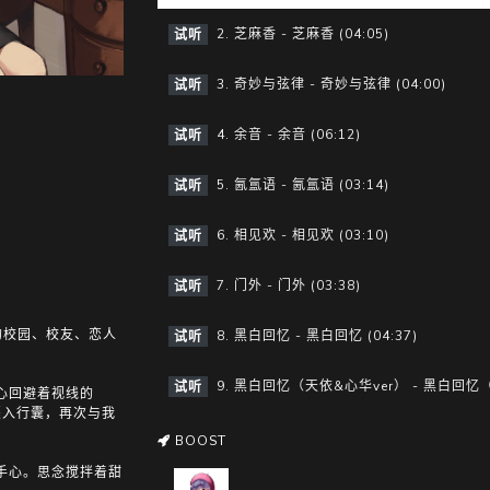
y
e
2. 芝麻香 - 芝麻香 (04:05)
试听
3. 奇妙与弦律 - 奇妙与弦律 (04:00)
试听
4. 余音 - 余音 (06:12)
试听
5. 氤氲语 - 氤氲语 (03:14)
试听
6. 相见欢 - 相见欢 (03:10)
试听
7. 门外 - 门外 (03:38)
试听
的校园、校友、恋人
8. 黑白回忆 - 黑白回忆 (04:37)
试听
9. 黑白回忆（天依&心华ver） - 黑白回忆（天
试听
心回避着视线的
裹入行囊，再次与我
BOOST
手心。思念搅拌着甜