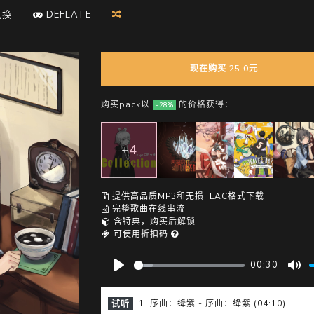
D
兑换
E
F
L
A
T
E
现在购买 25.0元
购买pack以
的价格获得：
-28%
+4
提供高品质MP3和无损FLAC格式下载
完整歌曲在线串流
含特典，购买后解锁
可使用折扣码
00:30
P
M
l
u
1. 序曲：绛紫 - 序曲：绛紫 (04:10)
试听
a
t