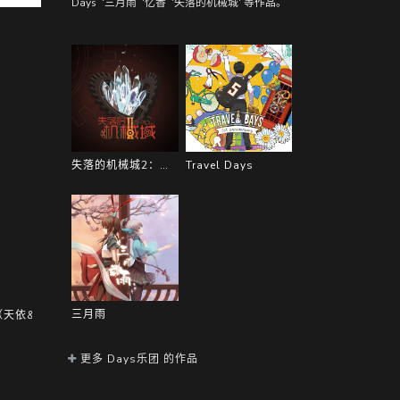
Days’ ‘三月雨’ ‘忆香’ '失落的机械城' 等作品。
失落的机械城2：虚浮之都
Travel Days
三月雨
依&心华ver） (04:35)
更多 Days乐团 的作品