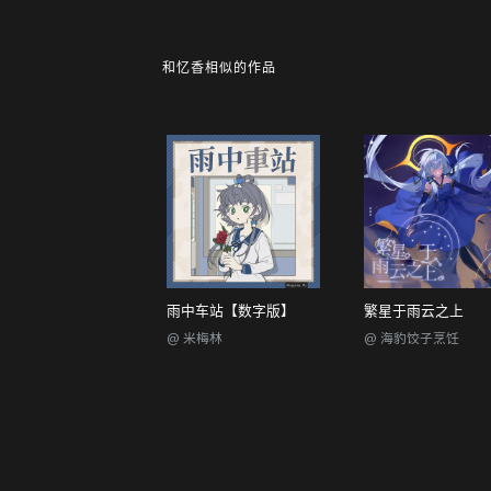
和忆香相似的作品
雨中车站【数字版】
繁星于雨云之上
@ 米梅林
@ 海豹饺子烹饪