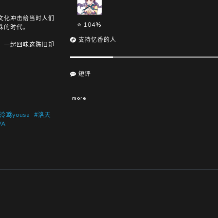
文化冲击给当时人们
104%
殊的时代。
支持忆香的人
。一起回味这陈旧却
短评
more
泠鸢yousa
#洛天
VA