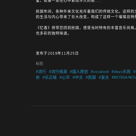
蜜，就像一支在心中萦绕许久的歌……
民国年间，各种外来文化充斥着我们的传统文化。这样的
的生活与内心带来了巨大改变，构成了这样一个璀璨且特
《忆香》将带您回到民国，感受当时特有的丰富音乐风格
也多彩的独特味道。
发布于2019年11月25日
标签:
#流行
#流行摇滚
#国人原创
#vocaloid
#days乐团
#
依
#乐正绫
#心华
#中文
#民国
#复古
#BOSSA NO