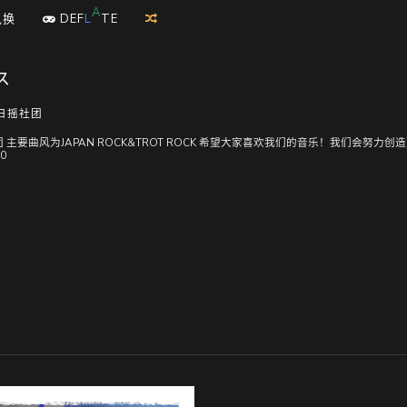
T
E
兑换
D
E
F
L
A
ス
同人日摇社团
主要曲风为JAPAN ROCK&TROT ROCK 希望大家喜欢我们的音乐！我们会努力
0