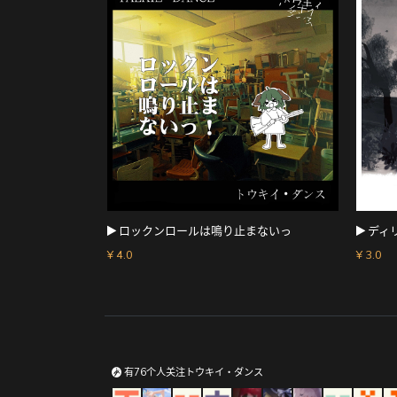
ロックンロールは鳴り止まないっ
ディ
¥ 4.0
¥ 3.0
有76个人关注トウキイ・ダンス