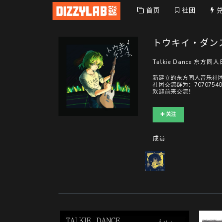
首页
社团
トウキイ・ダン
Talkie Dance 东方
新建立的东方同人音乐社团 
社团交流群为：70707540
欢迎前来交流！
关注
成员