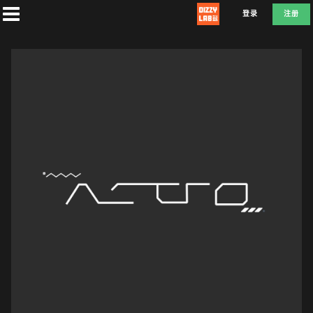
登录
注册
首
页
社
团
兑
换
T
E
D
E
F
L
A