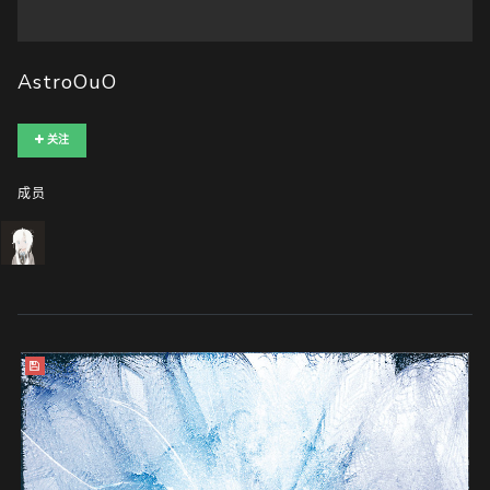
随
AstroOuO
便
听
关注
听
成员