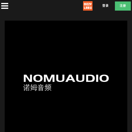
登录
注册
首
页
社
团
兑
换
D
E
F
L
A
T
E