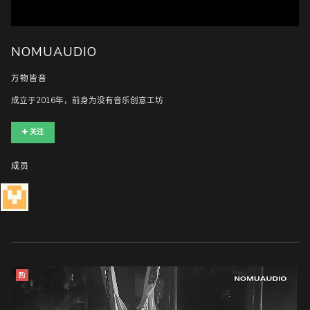
随
NOMUAUDIO
便
听
万物皆音
听
成立于2016年，前身为没有音乐创意工坊
关注
成员