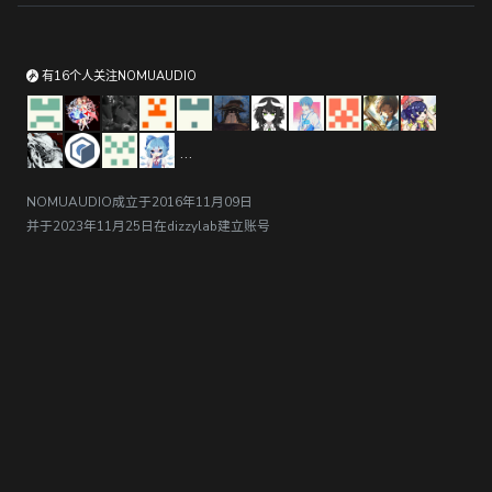
有16个人关注NOMUAUDIO
...
NOMUAUDIO成立于2016年11月09日
并于2023年11月25日在dizzylab建立账号
@dizzylab //
粤ICP备2023012417号-2
/ 粤网文(2023)1846-132号
/ 节目制作经营许可证（京）字第09124号
Links //
時古月雨
/
Yonder Voice
//
APP
//
排行榜
/
遇到问题?
/
社团
入驻