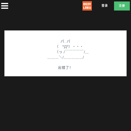
登录
注册
パ..パ
首
（ °Д°）・・・
（っ /￣￣￣￣￣/＿
页
＿＿＿＼/＿＿＿＿＿/
出错了！
社
团
兑
换
L
F
D
E
A
T
E