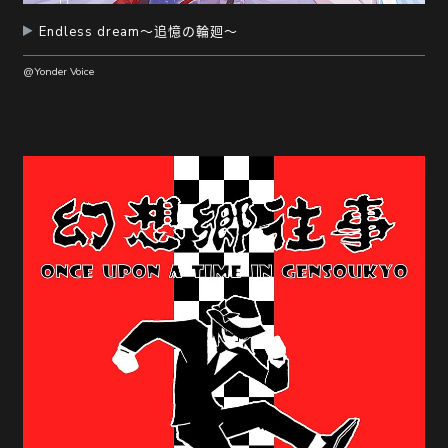
Endless dream～追憶の輪廻～
@Yonder Voice