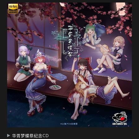
华胥梦蝶祭纪念CD