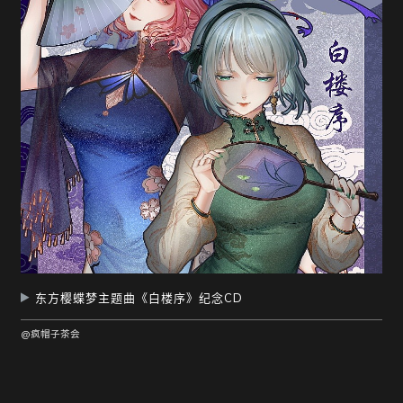
东方樱蝶梦主题曲《白楼序》纪念CD
@疯帽子茶会