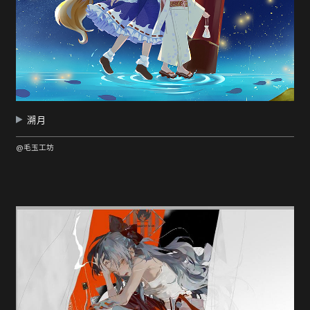
溯月
@毛玉工坊