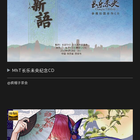
MhT长乐未央纪念CD
@疯帽子茶会