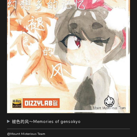
随
便
听
听
褪色的风～Memories of gensokyo
@Mount Misterious Team