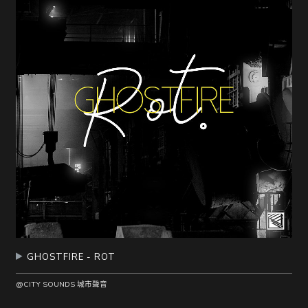
GHOSTFIRE - ROT
@CITY SOUNDS 城市聲音