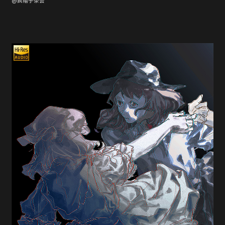
@疯帽子茶会