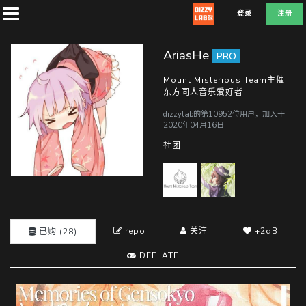
登录
注册
AriasHe
PRO
Mount Misterious Team主催
东方同人音乐爱好者
首
dizzylab的第10952位用户，加入于
页
2020年04月16日
社团
社
团
repo
关注
+2dB
已购 (28)
兑
换
DEFLATE
T
E
D
E
F
L
A