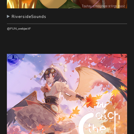
RiversideSounds
@FUN_webjectF