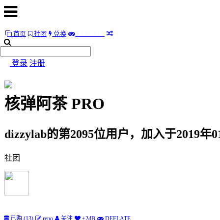
首页
社团
兑换
D
E
F
L
A
T
E
首
页
登录
注册
社
团
核弹阿茶
PRO
兑
换
dizzylab的第2095位用户，加入于2019年0
D
E
F
L
A
T
E
社团
随
便
听
听
已购 (13)
repo
关注
+2dB
DEFLATE