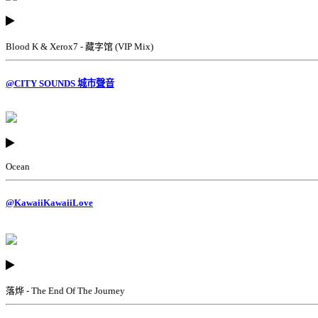
Blood K & Xerox7 - 藏字馆 (VIP Mix)
@CITY SOUNDS 城市聲音
Ocean
@KawaiiKawaiiLove
落烨 - The End Of The Journey