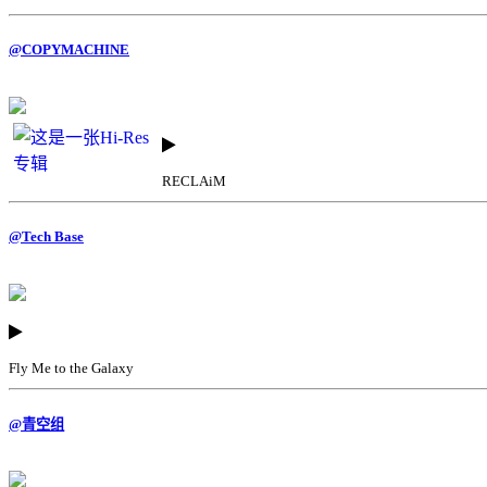
@COPYMACHINE
RECLAiM
@Tech Base
Fly Me to the Galaxy
@青空组