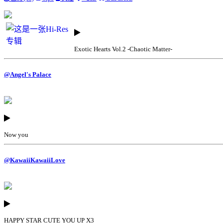
Exotic Hearts Vol.2 -Chaotic Matter-
@Angel's Palace
Now you
@KawaiiKawaiiLove
HAPPY STAR CUTE YOU UP X3