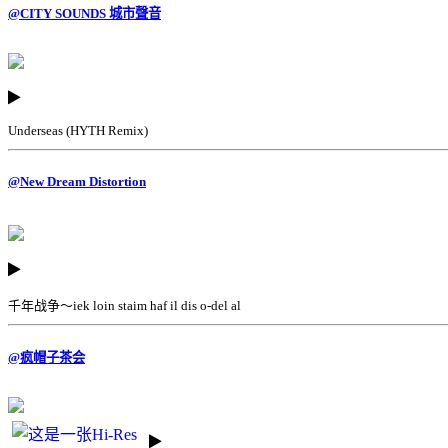
@CITY SOUNDS 城市聲音
Underseas (HYTH Remix)
@New Dream Distortion
千年战争～iek loin staim haf il dis o-del al
@疯帽子茶会