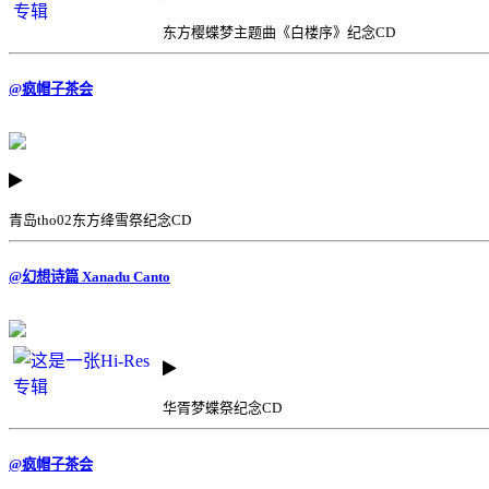
东方樱蝶梦主题曲《白楼序》纪念CD
@疯帽子茶会
青岛tho02东方绛雪祭纪念CD
@幻想诗篇 Xanadu Canto
华胥梦蝶祭纪念CD
@疯帽子茶会