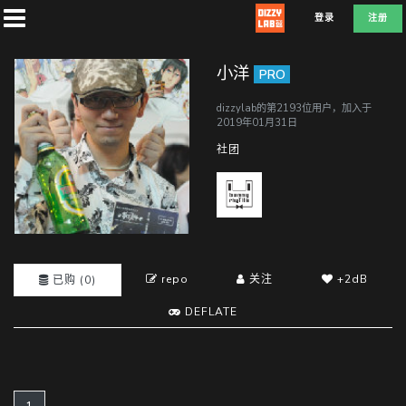
登录
注册
小洋
PRO
dizzylab的第2193位用户，加入于
2019年01月31日
首
社团
页
社
团
repo
关注
+2dB
已购 (0)
DEFLATE
兑
换
A
T
D
E
F
L
E
(current)