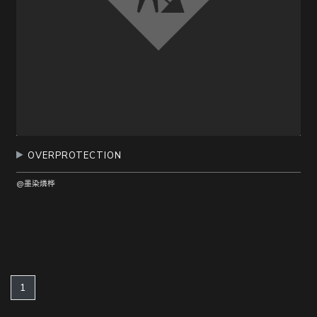
OVERPROTECTION
@墨染燐桦
(current)
1