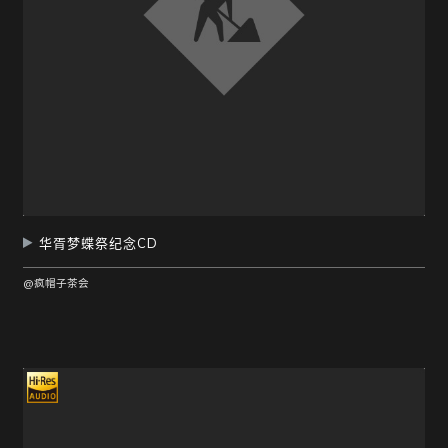
华胥梦蝶祭纪念CD
@疯帽子茶会