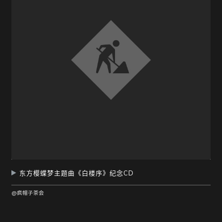
东方樱蝶梦主题曲《白楼序》纪念CD
@疯帽子茶会