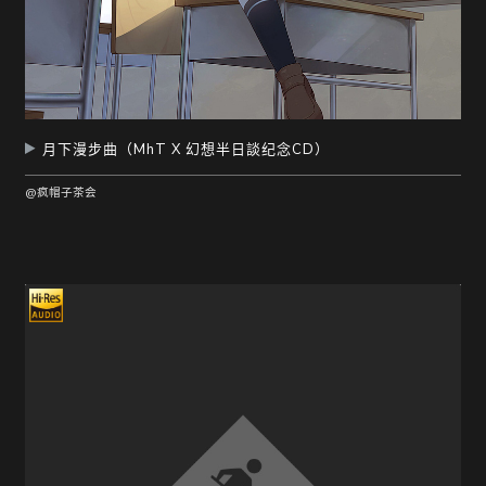
月下漫步曲（MhT X 幻想半日談纪念CD）
@疯帽子茶会