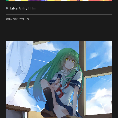
kiRa☆rhyTHm
@bunny_rhyTHm