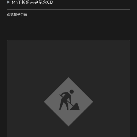
MhT长乐未央纪念CD
@疯帽子茶会