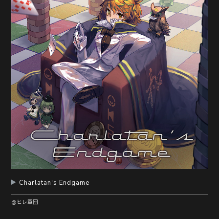
随
便
听
听
Charlatan's Endgame
@ヒレ軍団