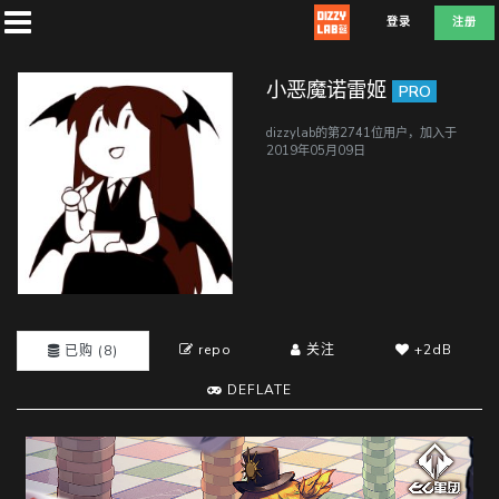
登录
注册
小恶魔诺雷姬
PRO
dizzylab的第2741位用户，加入于
2019年05月09日
首
页
社
团
repo
关注
+2dB
已购 (8)
兑
DEFLATE
换
D
E
F
L
A
T
E