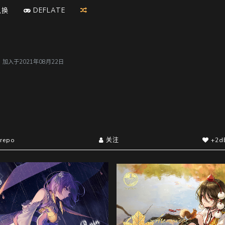
兑换
D
E
F
L
A
T
E
户，加入于2021年08月22日
repo
关注
+2d