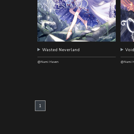
Wasted Neverland
Voi
@Nami Haven
@Nami H
(current)
1