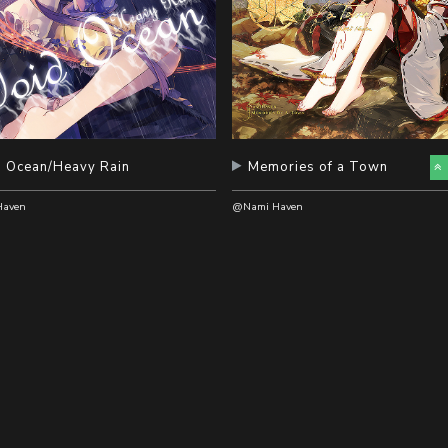
d Ocean/Heavy Rain
Memories of a Town
aven
@Nami Haven