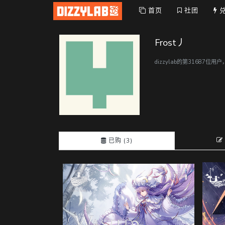
首页
社团
Frost丿
dizzylab的第31687位用
已购 (3)