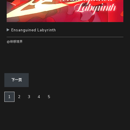
Ensanguined Labyrinth
@绯想境界
下一页
(current)
1
2
3
4
5