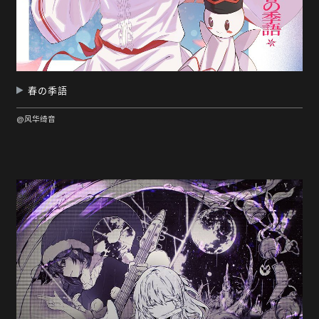
春の季語
@风华绮音