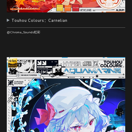
Touhou Colours：Carnelian
@Chroma_Sounds虹彩