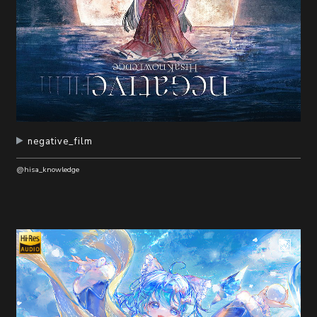
negative_film
@hisa_knowledge