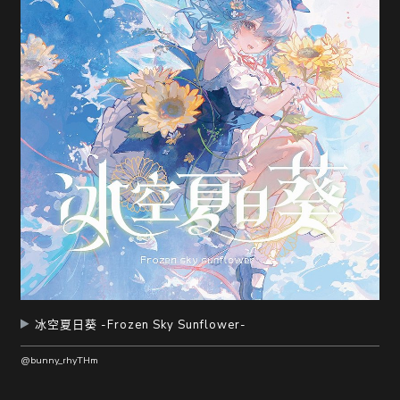
冰空夏日葵 -Frozen Sky Sunflower-
@bunny_rhyTHm