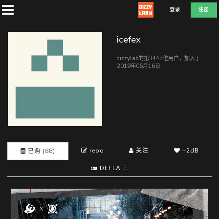
登录
注册
icefex
dizzylab的第3443位用户，加入于
2019年06月16日
首
页
社
团
repo
关注
+2dB
已购 (88)
DEFLATE
兑
换
D
E
F
L
A
T
E