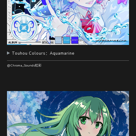
Touhou Colours：Aquamarine
@Chroma_Sounds虹彩