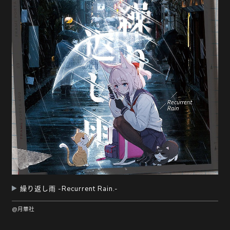
随
便
听
听
繰り返し雨 -Recurrent Rain.-
@月華社