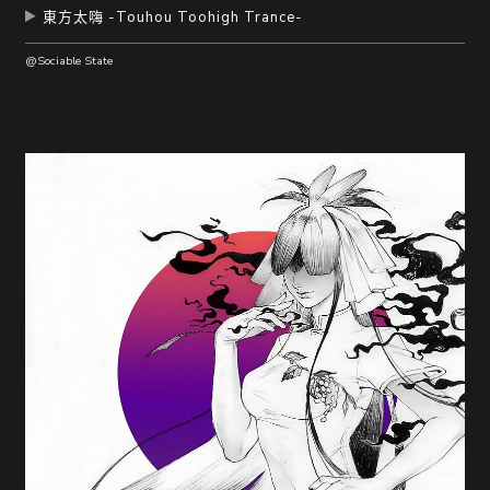
東方太嗨 -Touhou Toohigh Trance-
@Sociable State