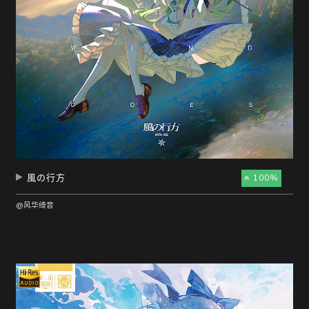
風の行方
100%
@风华绮音