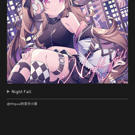
随
便
听
听
Night Fall
@Mrguai的音乐小屋