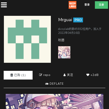
登录
注册
Mrguai
PRO
dizzylab的第45932位用户，加入于
2022年04月16日
首
社团
页
社
团
repo
关注
+2dB
已购 (1)
DEFLATE
兑
换
D
E
F
L
A
T
E