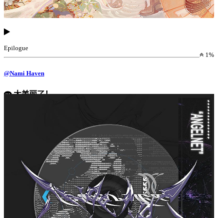
Epilogue
1%
@Nami Haven
太美丽了！