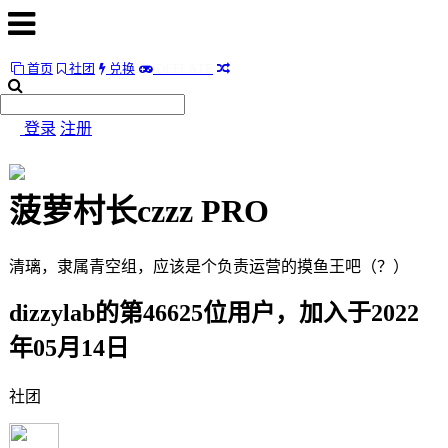
T
E
首页
社团
兑换
D
E
F
L
A
首
页
登录
注册
社
团
菠萝村长czzz
PRO
兑
换
清璃，隶属青空组，应该是个负责运营的摸鱼王吧（？）
T
E
D
E
F
L
A
dizzylab的第46625位用户，加入于2022
随
年05月14日
便
听
社团
听