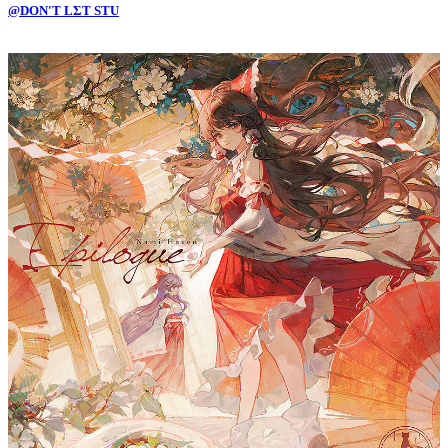
@DON'T LΣT STU