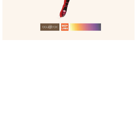
INVAXION direct audio
@dizzylab