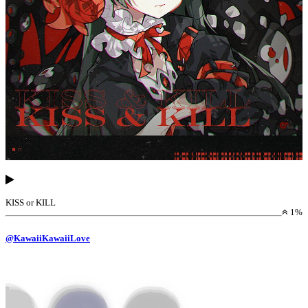
KISS or KILL
1%
@KawaiiKawaiiLove