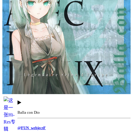
Balla con Dio
@FUN_webjectF