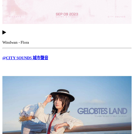
Windwan - Flora
@CITY SOUNDS 城市聲音