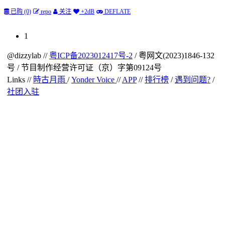
已购 (0)
repo
关注
+2dB
DEFLATE
(current)
1
@dizzylab //
粤ICP备2023012417号-2
/ 粤网文(2023)1846-132
号 / 节目制作经营许可证（京）字第09124号
Links //
時古月雨
/
Yonder Voice
//
APP
//
排行榜
/
遇到问题?
/
社团入驻