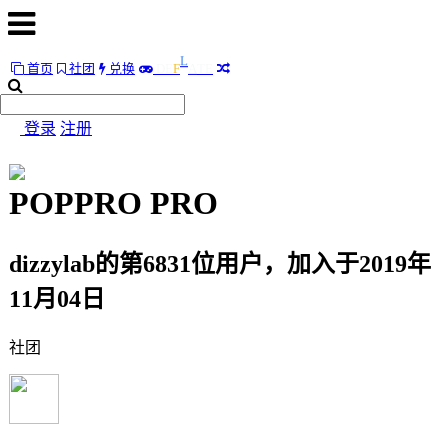
L
A
首页
社团
兑换
D
E
F
T
E
首
页
登录
注册
社
团
POPPRO
PRO
兑
换
dizzylab的第6831位用户，加入于2019年
L
A
D
E
F
T
E
11月04日
随
社团
便
听
听