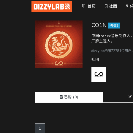
首页
社团
CO1N
PRO
中国trance音乐制作人，Su
厂牌主理人。
dizzylab的第72781位用
社团
已购 (0)
(current)
1