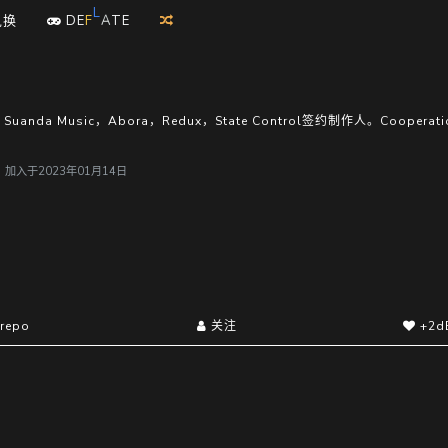
A
T
兑换
D
E
F
L
E
anda Music，Abora，Redux，State Control签约制作人。Cooperation 
户，加入于2023年01月14日
repo
关注
+2d