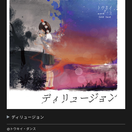
随
便
听
听
ディリュージョン
@トウキイ・ダンス