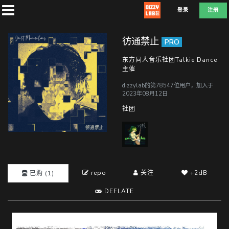
登录
注册
彷通禁止
PRO
东方同人音乐社团Talkie Dance
主催
首
dizzylab的第78547位用户，加入于
页
2023年08月12日
社团
社
团
repo
关注
+2dB
已购 (1)
兑
换
DEFLATE
D
E
F
L
A
T
E