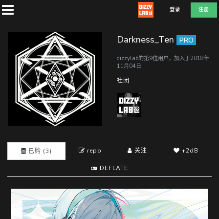
登录
注册
Darkness_Ten
PRO
dizzylab的第9位用户，加入于2018年
11月04日
首
社团
页
社
团
repo
关注
+2dB
已购 (3)
DEFLATE
兑
换
E
D
E
F
L
A
T