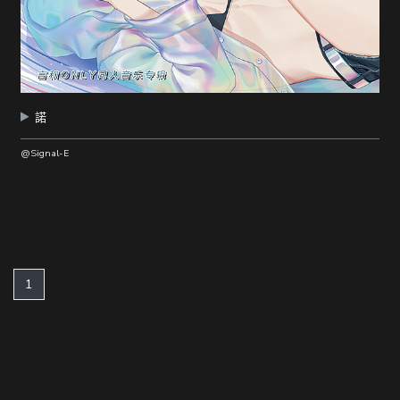
諾
@Signal-E
(current)
1