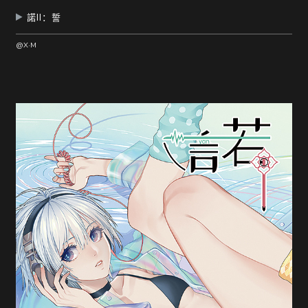
諾II：誓
@X·M