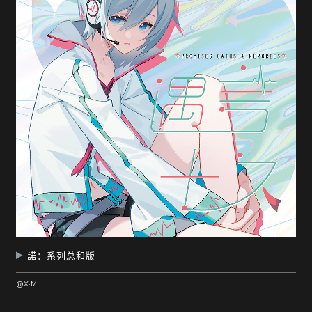
随
便
听
听
諾：系列总和版
@X·M