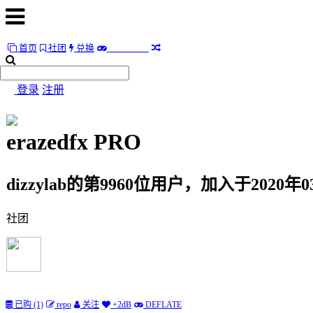
首页
社团
兑换
D
E
F
L
A
T
E
首
页
登录
注册
社
团
erazedfx
PRO
兑
换
dizzylab的第9960位用户，加入于2020年0
D
E
F
L
A
T
E
社团
随
便
听
听
已购 (1)
repo
关注
+2dB
DEFLATE