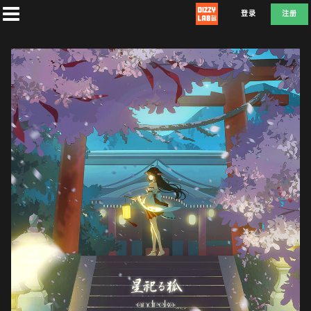
登录
注册
首
页
社
团
兑
换
E
F
D
L
A
T
E