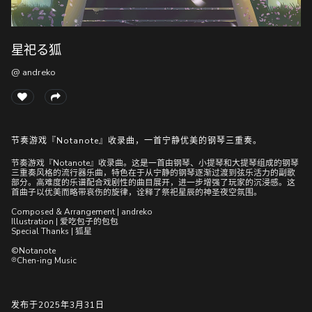
星祀る狐
随
便
@ andreko
听
听
节奏游戏『Notanote』收录曲，一首宁静优美的钢琴三重奏。
节奏游戏『Notanote』收录曲。这是一首由钢琴、小提琴和大提琴组成的钢琴
三重奏风格的流行器乐曲，特色在于从宁静的钢琴逐渐过渡到弦乐活力的副歌
部分。高难度的乐谱配合戏剧性的曲目展开，进一步增强了玩家的沉浸感。这
首曲子以优美而略带哀伤的旋律，诠释了祭祀星辰的神圣夜空氛围。
Composed & Arrangement | andreko
Illustration | 爱吃包子的包包
Special Thanks | 狐星
©Notanote
℗Chen-ing Music
发布于2025年3月31日