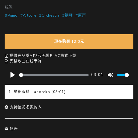
标签:
#Piano
#Artcore
#Orchestra
#钢琴
#原声
现在购买 12.0元
提供高品质MP3和无损FLAC格式下载
完整歌曲在线串流
03:01
P
M
l
u
1. 星祀る狐 - andreko (03:01)
a
t
y
e
支持星祀る狐的人
短评