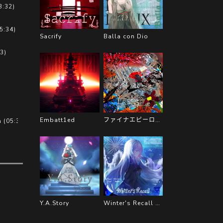
3:32)
5:34)
Sacrify
Balla con Dio
3)
Embatt1ed
ファイナエピーロー·インアジュー
05:33)
Y.A.Story
Winter's Recall Voice of Hearts Sound Track 1