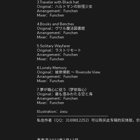
3.Traveler with Black hat
Original：ハルトマンの妖怪少女
Arrangement：Funchen
Mixer：Funchen
4.Books and Benches
Original：ヴワル魔法図書館
Arrangement：Funchen
Mixer：Funchen
5.Solitary Wayfarer
Original：ラストリモート
Arrangement：Funchen
Mixer：Funchen
6.Lonely Memory
Original：彼岸帰航 ～ Riverside View
Arrangement：Funchen
Mixer：Funchen
7.夢が臨心に従う（梦依临心）
Original：最も澄みわたる空と海
Arrangement：Funchen
Mixer：Funchen
Illustration：zixiu
———————————————————
私信作者（QQ：3169812252）可以购买此专辑的实体版，价