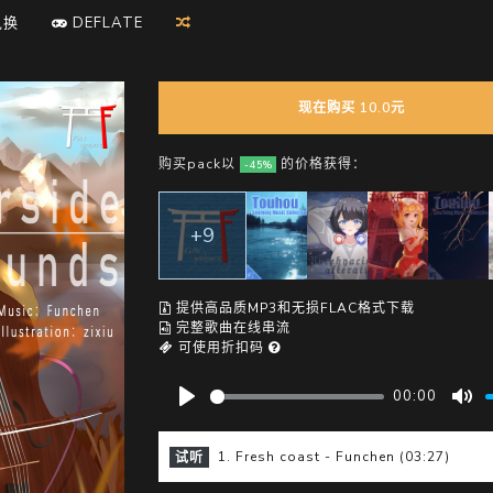
D
兑换
E
F
L
A
T
E
现在购买 10.0元
购买pack以
的价格获得：
-45%
+9
提供高品质MP3和无损FLAC格式下载
完整歌曲在线串流
可使用折扣码
00:00
P
M
l
u
1. Fresh coast - Funchen (03:27)
试听
a
t